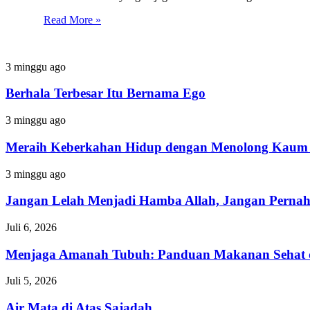
Read More »
Berhala
3 minggu ago
Terbesar
Itu
Berhala Terbesar Itu Bernama Ego
Bernama
Ego
Meraih
3 minggu ago
Keberkahan
Hidup
Meraih Keberkahan Hidup dengan Menolong Kaum 
dengan
Menolong
Jangan
3 minggu ago
Kaum
Lelah
Fakir
Menjadi
Jangan Lelah Menjadi Hamba Allah, Jangan Perna
Hamba
Allah,
Menjaga
Juli 6, 2026
Jangan
Amanah
Pernah
Tubuh:
Menjaga Amanah Tubuh: Panduan Makanan Sehat 
Menyerah
Panduan
dalam
Makanan
Air
Juli 5, 2026
Ketaatan
Sehat
Mata
dan
di
Air Mata di Atas Sajadah