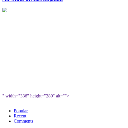
Berkah
Atas
untuk
Sajadah
Muslimah
" width="336" height="280" alt="">
Popular
Recent
Comments