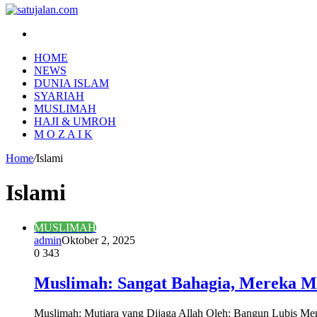
Search
for
HOME
NEWS
DUNIA ISLAM
SYARIAH
MUSLIMAH
HAJI & UMROH
M O Z A I K
Home
/
Islami
Islami
MUSLIMAH
admin
Oktober 2, 2025
0
343
Muslimah: Sangat Bahagia, Mereka Mu
Muslimah: Mutiara yang Dijaga Allah Oleh: Bangun Lubis Men