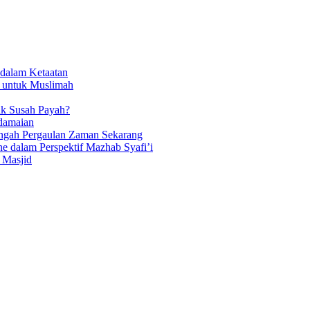
dalam Ketaatan
 untuk Muslimah
k Susah Payah?
edamaian
Tengah Pergaulan Zaman Sekarang
e dalam Perspektif Mazhab Syafi’i
 Masjid