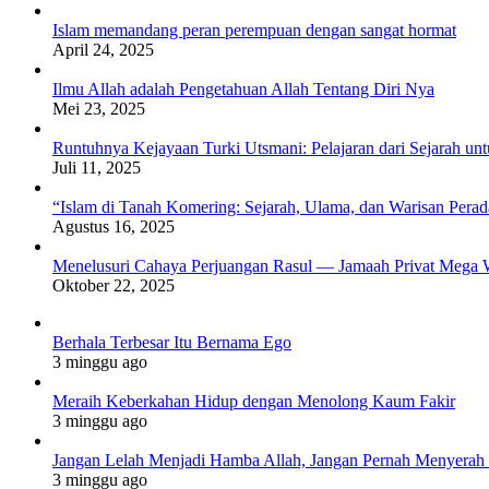
Islam memandang peran perempuan dengan sangat hormat
April 24, 2025
Ilmu Allah adalah Pengetahuan Allah Tentang Diri Nya
Mei 23, 2025
Runtuhnya Kejayaan Turki Utsmani: Pelajaran dari Sejarah u
Juli 11, 2025
“Islam di Tanah Komering: Sejarah, Ulama, dan Warisan Per
Agustus 16, 2025
Menelusuri Cahaya Perjuangan Rasul — Jamaah Privat Mega 
Oktober 22, 2025
Berhala Terbesar Itu Bernama Ego
3 minggu ago
Meraih Keberkahan Hidup dengan Menolong Kaum Fakir
3 minggu ago
Jangan Lelah Menjadi Hamba Allah, Jangan Pernah Menyerah 
3 minggu ago