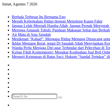
Jumat, Agustus 7 2026
Breaking News
Berhala Terbesar Itu Bernama Ego
Meraih Keberkahan Hidup dengan Menolong Kaum Fakir
Jangan Lelah Menjadi Hamba Allah, Jangan Pernah Menyerah 
Menjaga Amanah Tubuh: Panduan Makanan Sehat dan Berkah
Air Mata di Atas Sajadah
Menikmati “Kabad”: Mengapa Hidup Memang Dirancang untu
Ikhlas Memang Berat, tetapi Di Sanalah Allah Menyiapkan K
Wanita Perlu Menjaga Diri agar Terhindar dari Pelecehan di 
Kajian Fikih Kontemporer: Menakar Keabsahan Jual Beli Onlin
Menguji Keimanan di Batas Suci: Hukum “Sandal Tertukar” di
Facebook
X
YouTube
Instagram
Log
In
Random
Article
Sidebar
Search
for
Menu