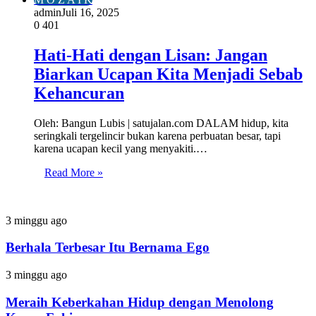
admin
Juli 16, 2025
0
401
Hati-Hati dengan Lisan: Jangan
Biarkan Ucapan Kita Menjadi Sebab
Kehancuran
Oleh: Bangun Lubis | satujalan.com DALAM hidup, kita
seringkali tergelincir bukan karena perbuatan besar, tapi
karena ucapan kecil yang menyakiti.…
Read More »
Berhala
3 minggu ago
Terbesar
Itu
Berhala Terbesar Itu Bernama Ego
Bernama
Ego
Meraih
3 minggu ago
Keberkahan
Hidup
Meraih Keberkahan Hidup dengan Menolong
dengan