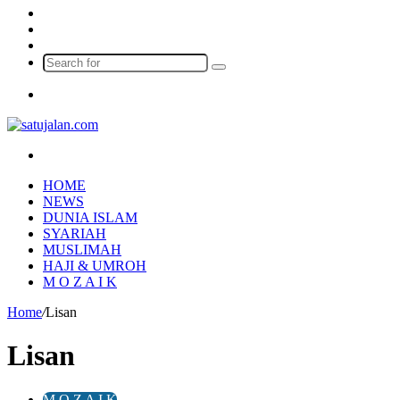
Log
In
Random
Article
Sidebar
Search
for
Menu
Search
for
HOME
NEWS
DUNIA ISLAM
SYARIAH
MUSLIMAH
HAJI & UMROH
M O Z A I K
Home
/
Lisan
Lisan
M O Z A I K