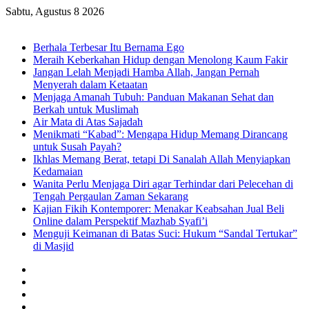
Sabtu, Agustus 8 2026
Breaking News
Berhala Terbesar Itu Bernama Ego
Meraih Keberkahan Hidup dengan Menolong Kaum Fakir
Jangan Lelah Menjadi Hamba Allah, Jangan Pernah
Menyerah dalam Ketaatan
Menjaga Amanah Tubuh: Panduan Makanan Sehat dan
Berkah untuk Muslimah
Air Mata di Atas Sajadah
Menikmati “Kabad”: Mengapa Hidup Memang Dirancang
untuk Susah Payah?
Ikhlas Memang Berat, tetapi Di Sanalah Allah Menyiapkan
Kedamaian
Wanita Perlu Menjaga Diri agar Terhindar dari Pelecehan di
Tengah Pergaulan Zaman Sekarang
Kajian Fikih Kontemporer: Menakar Keabsahan Jual Beli
Online dalam Perspektif Mazhab Syafi’i
Menguji Keimanan di Batas Suci: Hukum “Sandal Tertukar”
di Masjid
Facebook
X
YouTube
Instagram