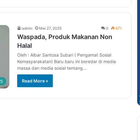
admin
Mei 27, 2025
0
671
Waspada, Produk Makanan Non
Halal
Oleh : Albar Santosa Subari ( Pengamat Sosial
Kemasyarakatan) Baru baru ini beredar di media
massa dan media sosial tentang…
Read More »
S
Jangan
Lelah