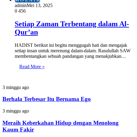
admin
Mei 13, 2025
0
456
Setiap Zaman Terbentang dalam Al-
Qur’an
HADIST berikut ini begitu menggugah hati dan mengajak
setiap insan untuk merenung dalam-dalam. Rasulullah SAW
membentangkan sebuah pandangan yang menakjubkan…
Read More »
Berhala
3 minggu ago
Terbesar
Itu
Berhala Terbesar Itu Bernama Ego
Bernama
Ego
Meraih
3 minggu ago
Keberkahan
Hidup
Meraih Keberkahan Hidup dengan Menolong
dengan
Kaum Fakir
Menolong