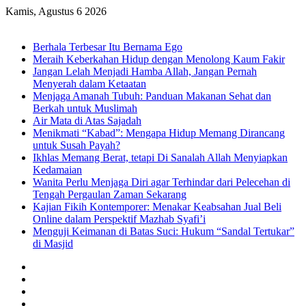
Kamis, Agustus 6 2026
Breaking News
Berhala Terbesar Itu Bernama Ego
Meraih Keberkahan Hidup dengan Menolong Kaum Fakir
Jangan Lelah Menjadi Hamba Allah, Jangan Pernah
Menyerah dalam Ketaatan
Menjaga Amanah Tubuh: Panduan Makanan Sehat dan
Berkah untuk Muslimah
Air Mata di Atas Sajadah
Menikmati “Kabad”: Mengapa Hidup Memang Dirancang
untuk Susah Payah?
Ikhlas Memang Berat, tetapi Di Sanalah Allah Menyiapkan
Kedamaian
Wanita Perlu Menjaga Diri agar Terhindar dari Pelecehan di
Tengah Pergaulan Zaman Sekarang
Kajian Fikih Kontemporer: Menakar Keabsahan Jual Beli
Online dalam Perspektif Mazhab Syafi’i
Menguji Keimanan di Batas Suci: Hukum “Sandal Tertukar”
di Masjid
Facebook
X
YouTube
Instagram