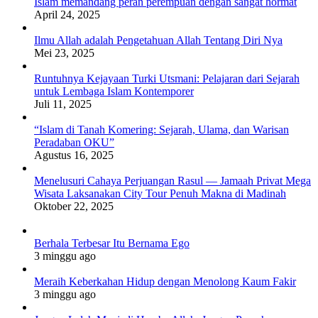
Islam memandang peran perempuan dengan sangat hormat
April 24, 2025
Ilmu Allah adalah Pengetahuan Allah Tentang Diri Nya
Mei 23, 2025
Runtuhnya Kejayaan Turki Utsmani: Pelajaran dari Sejarah
untuk Lembaga Islam Kontemporer
Juli 11, 2025
“Islam di Tanah Komering: Sejarah, Ulama, dan Warisan
Peradaban OKU”
Agustus 16, 2025
Menelusuri Cahaya Perjuangan Rasul — Jamaah Privat Mega
Wisata Laksanakan City Tour Penuh Makna di Madinah
Oktober 22, 2025
Berhala Terbesar Itu Bernama Ego
3 minggu ago
Meraih Keberkahan Hidup dengan Menolong Kaum Fakir
3 minggu ago