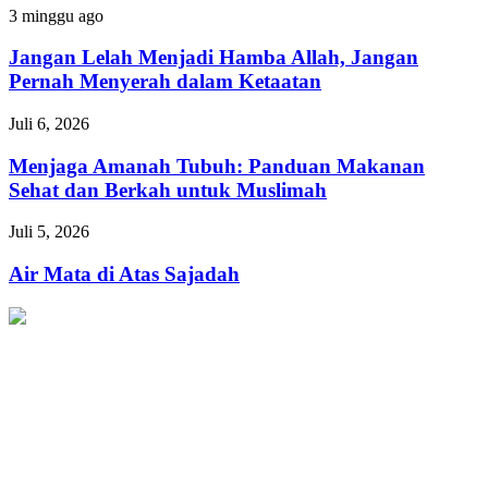
Kaum
Jangan
3 minggu ago
Fakir
Lelah
Menjadi
Jangan Lelah Menjadi Hamba Allah, Jangan
Hamba
Pernah Menyerah dalam Ketaatan
Allah,
Jangan
Menjaga
Juli 6, 2026
Pernah
Amanah
Menyerah
Tubuh:
Menjaga Amanah Tubuh: Panduan Makanan
dalam
Panduan
Sehat dan Berkah untuk Muslimah
Ketaatan
Makanan
Sehat
Air
Juli 5, 2026
dan
Mata
Berkah
di
Air Mata di Atas Sajadah
untuk
Atas
Muslimah
Sajadah