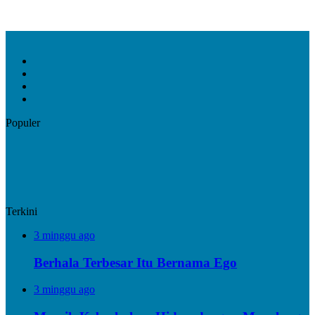
Facebook
X
YouTube
Instagram
Populer
Terkini
3 minggu ago
Berhala Terbesar Itu Bernama Ego
3 minggu ago