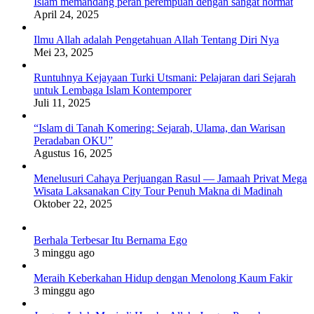
Islam memandang peran perempuan dengan sangat hormat
April 24, 2025
Ilmu Allah adalah Pengetahuan Allah Tentang Diri Nya
Mei 23, 2025
Runtuhnya Kejayaan Turki Utsmani: Pelajaran dari Sejarah
untuk Lembaga Islam Kontemporer
Juli 11, 2025
“Islam di Tanah Komering: Sejarah, Ulama, dan Warisan
Peradaban OKU”
Agustus 16, 2025
Menelusuri Cahaya Perjuangan Rasul — Jamaah Privat Mega
Wisata Laksanakan City Tour Penuh Makna di Madinah
Oktober 22, 2025
Berhala Terbesar Itu Bernama Ego
3 minggu ago
Meraih Keberkahan Hidup dengan Menolong Kaum Fakir
3 minggu ago