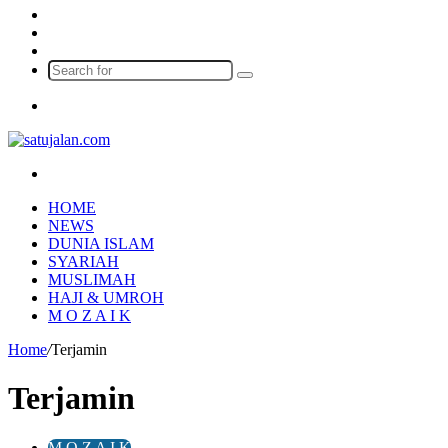
Log
In
Random
Article
Sidebar
Search
for
Menu
Search
for
HOME
NEWS
DUNIA ISLAM
SYARIAH
MUSLIMAH
HAJI & UMROH
M O Z A I K
Home
/
Terjamin
Terjamin
M O Z A I K