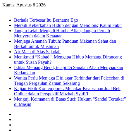
Kamis, Agustus 6 2026
Breaking News
Berhala Terbesar Itu Bernama Ego
Meraih Keberkahan Hidup dengan Menolong Kaum Fakir
Jangan Lelah Menjadi Hamba Allah, Jangan Pernah
Menyerah dalam Ketaatan
Menjaga Amanah Tubuh: Panduan Makanan Sehat dan
Berkah untuk Muslimah
Air Mata di Atas Sajadah
Menikmati “Kabad”: Mengapa Hidup Memang Dirancang
untuk Susah Payah?
Ikhlas Memang Berat, tetapi Di Sanalah Allah Menyiapkan
Kedamaian
Wanita Perlu Menjaga Diri agar Terhindar dari Pelecehan di
Tengah Pergaulan Zaman Sekarang
Kajian Fikih Kontemporer: Menakar Keabsahan Jual Beli
Online dalam Perspektif Mazhab Syafi’i
Menguji Keimanan di Batas Suci: Hukum “Sandal Tertukar”
di Masjid
Facebook
X
YouTube
Instagram