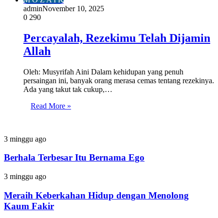
admin
November 10, 2025
0
290
Percayalah, Rezekimu Telah Dijamin
Allah
Oleh: Musyrifah Aini Dalam kehidupan yang penuh
persaingan ini, banyak orang merasa cemas tentang rezekinya.
Ada yang takut tak cukup,…
Read More »
Berhala
3 minggu ago
Terbesar
Itu
Berhala Terbesar Itu Bernama Ego
Bernama
Ego
Meraih
3 minggu ago
Keberkahan
Hidup
Meraih Keberkahan Hidup dengan Menolong
dengan
Kaum Fakir
Menolong