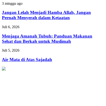
Kaum
Jangan
3 minggu ago
Fakir
Lelah
Menjadi
Jangan Lelah Menjadi Hamba Allah, Jangan
Hamba
Pernah Menyerah dalam Ketaatan
Allah,
Jangan
Menjaga
Juli 6, 2026
Pernah
Amanah
Menyerah
Tubuh:
Menjaga Amanah Tubuh: Panduan Makanan
dalam
Panduan
Sehat dan Berkah untuk Muslimah
Ketaatan
Makanan
Sehat
Air
Juli 5, 2026
dan
Mata
Berkah
di
Air Mata di Atas Sajadah
untuk
Atas
Muslimah
Sajadah