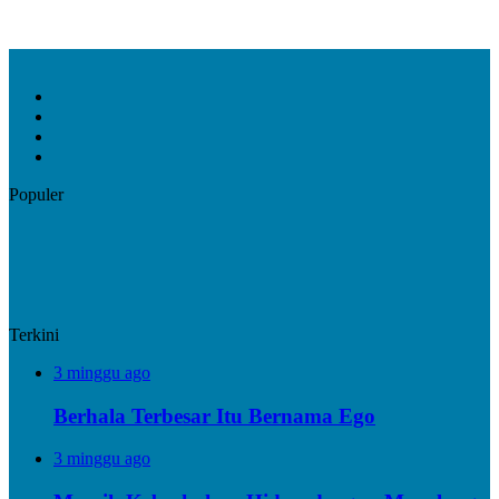
Facebook
X
YouTube
Instagram
Populer
Terkini
3 minggu ago
Berhala Terbesar Itu Bernama Ego
3 minggu ago