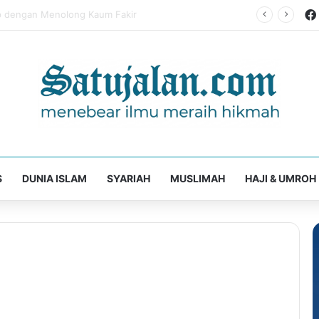
mba Allah, Jangan Pernah Menyerah dalam Ketaatan
S
DUNIA ISLAM
SYARIAH
MUSLIMAH
HAJI & UMROH