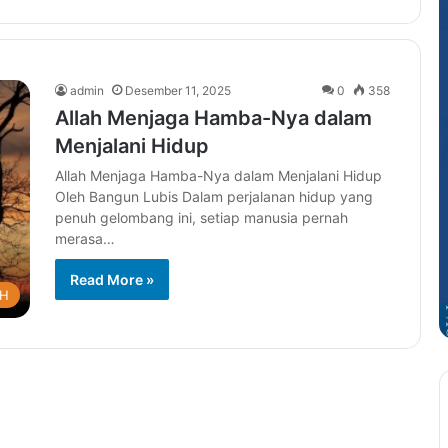
admin
Desember 11, 2025
0
358
Allah Menjaga Hamba-Nya dalam
Menjalani Hidup
Allah Menjaga Hamba-Nya dalam Menjalani Hidup
Oleh Bangun Lubis Dalam perjalanan hidup yang
penuh gelombang ini, setiap manusia pernah
merasa…
Read More »
AH
Meraih
Keberkahan