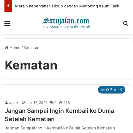
Meraih Keberkahan Hidup dengan Menolong Kaum Fakir
Menu
Se
Home
/
Kematan
Kematan
M O Z A I K
admin
Juni 17, 2026
0
228
Jangan Sampai Ingin Kembali ke Dunia
Setelah Kematian
Jangan Sampai Ingin Kembali ke Dunia Setelah Kematian