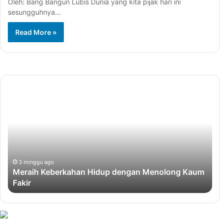
Oleh: Bang Bangun Lubis Dunia yang kita pijak hari ini
sesungguhnya…
Read More »
Meraih
Ja
Keberkahan
Le
Hidup
Me
dengan
H
Menolong
All
Kaum
Ja
Fakir
Pe
Me
3 minggu ago
Meraih Keberkahan Hidup dengan Menolong Kaum
da
Fakir
Ke