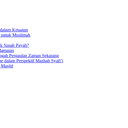
dalam Ketaatan
 untuk Muslimah
k Susah Payah?
edamaian
Tengah Pergaulan Zaman Sekarang
e dalam Perspektif Mazhab Syafi’i
 Masjid