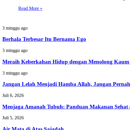
Read More »
Berhala
3 minggu ago
Terbesar
Itu
Berhala Terbesar Itu Bernama Ego
Bernama
Ego
Meraih
3 minggu ago
Keberkahan
Hidup
Meraih Keberkahan Hidup dengan Menolong Kaum 
dengan
Menolong
Jangan
3 minggu ago
Kaum
Lelah
Fakir
Menjadi
Jangan Lelah Menjadi Hamba Allah, Jangan Perna
Hamba
Allah,
Menjaga
Juli 6, 2026
Jangan
Amanah
Pernah
Tubuh:
Menjaga Amanah Tubuh: Panduan Makanan Sehat 
Menyerah
Panduan
dalam
Makanan
Air
Juli 5, 2026
Ketaatan
Sehat
Mata
dan
di
Air Mata di Atas Sajadah