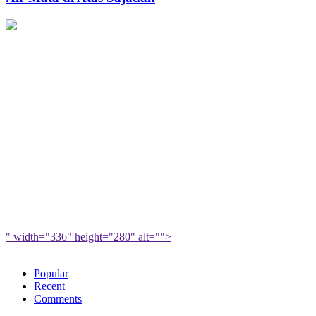
Berkah
Atas
untuk
Sajadah
Muslimah
" width="336" height="280" alt="">
Popular
Recent
Comments