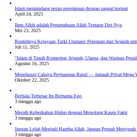
Islam memandang peran perempuan dengan sangat hormat
April 24, 2025
Ilmu Allah adalah Pengetahuan Allah Tentang Diri Nya
Mei 23, 2025
Runtuhnya Kejayaan Turki Utsmani: Pelajaran dari Sejarah u
Juli 11, 2025
“Islam di Tanah Komering: Sejarah, Ulama, dan Warisan Per
Agustus 16, 2025
Menelusuri Cahaya Perjuangan Rasul — Jamaah Privat Mega 
Oktober 22, 2025
Berhala Terbesar Itu Bernama Ego
3 minggu ago
Meraih Keberkahan Hidup dengan Menolong Kaum Fakir
3 minggu ago
Jangan Lelah Menjadi Hamba Allah, Jangan Pernah Menyerah 
3 minggu ago