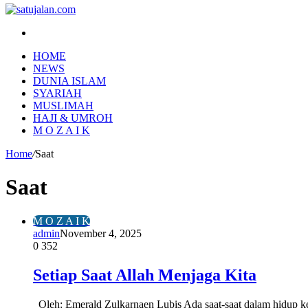
Search
for
HOME
NEWS
DUNIA ISLAM
SYARIAH
MUSLIMAH
HAJI & UMROH
M O Z A I K
Home
/
Saat
Saat
M O Z A I K
admin
November 4, 2025
0
352
Setiap Saat Allah Menjaga Kita
Oleh: Emerald Zulkarnaen Lubis Ada saat-saat dalam hidup ket