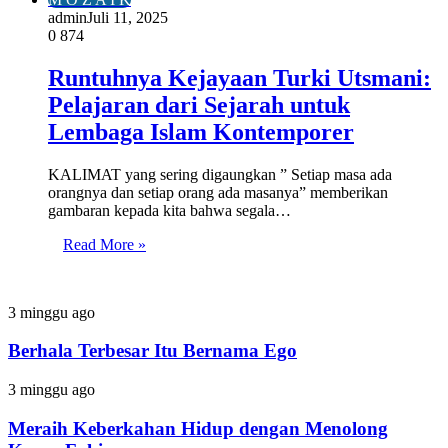
admin
Juli 11, 2025
0
874
Runtuhnya Kejayaan Turki Utsmani:
Pelajaran dari Sejarah untuk
Lembaga Islam Kontemporer
KALIMAT yang sering digaungkan ” Setiap masa ada
orangnya dan setiap orang ada masanya” memberikan
gambaran kepada kita bahwa segala…
Read More »
Berhala
3 minggu ago
Terbesar
Itu
Berhala Terbesar Itu Bernama Ego
Bernama
Ego
Meraih
3 minggu ago
Keberkahan
Hidup
Meraih Keberkahan Hidup dengan Menolong
dengan