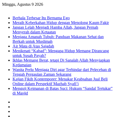
Minggu, Agustus 9 2026
Breaking News
Berhala Terbesar Itu Bernama Ego
Meraih Keberkahan Hidup dengan Menolong Kaum Fakir
Jangan Lelah Menjadi Hamba Allah, Jangan Pernah
Menyerah dalam Ketaatan
Menjaga Amanah Tubuh: Panduan Makanan Sehat dan
Berkah untuk Muslimah
Air Mata di Atas Sajadah
Menikmati “Kabad”: Mengapa Hidup Memang Dirancang
untuk Susah Payah?
Ikhlas Memang Berat, tetapi Di Sanalah Allah Menyiapkan
Kedamaian
Wanita Perlu Menjaga Diri agar Terhindar dari Pelecehan di
Tengah Pergaulan Zaman Sekarang
Kajian Fikih Kontemporer: Menakar Keabsahan Jual Beli
Online dalam Perspektif Mazhab Syafi’i
Menguji Keimanan di Batas Suci: Hukum “Sandal Tertukar”
di Masjid
Facebook
X
YouTube
Instagram