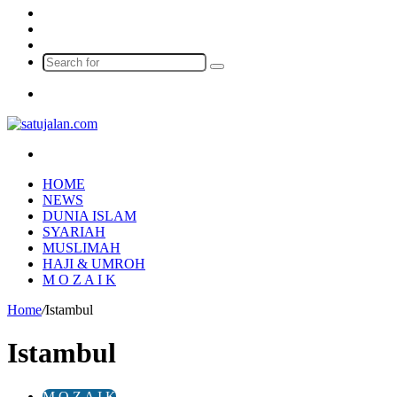
Log
In
Random
Article
Sidebar
Search
for
Menu
Search
for
HOME
NEWS
DUNIA ISLAM
SYARIAH
MUSLIMAH
HAJI & UMROH
M O Z A I K
Home
/
Istambul
Istambul
M O Z A I K