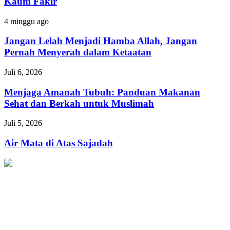
Kaum Fakir
Menolong
Kaum
Jangan
4 minggu ago
Fakir
Lelah
Menjadi
Jangan Lelah Menjadi Hamba Allah, Jangan
Hamba
Pernah Menyerah dalam Ketaatan
Allah,
Jangan
Menjaga
Juli 6, 2026
Pernah
Amanah
Menyerah
Tubuh:
Menjaga Amanah Tubuh: Panduan Makanan
dalam
Panduan
Sehat dan Berkah untuk Muslimah
Ketaatan
Makanan
Sehat
Air
Juli 5, 2026
dan
Mata
Berkah
di
Air Mata di Atas Sajadah
untuk
Atas
Muslimah
Sajadah