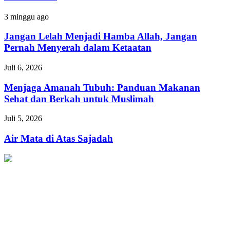
Menolong
Kaum
Jangan
3 minggu ago
Fakir
Lelah
Menjadi
Jangan Lelah Menjadi Hamba Allah, Jangan
Hamba
Pernah Menyerah dalam Ketaatan
Allah,
Jangan
Menjaga
Juli 6, 2026
Pernah
Amanah
Menyerah
Tubuh:
Menjaga Amanah Tubuh: Panduan Makanan
dalam
Panduan
Sehat dan Berkah untuk Muslimah
Ketaatan
Makanan
Sehat
Air
Juli 5, 2026
dan
Mata
Berkah
di
Air Mata di Atas Sajadah
untuk
Atas
Muslimah
Sajadah