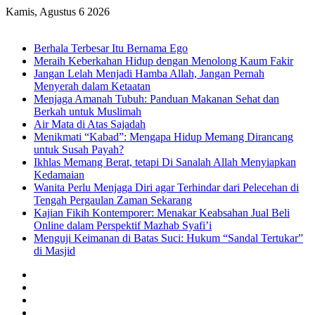
Kamis, Agustus 6 2026
Breaking News
Berhala Terbesar Itu Bernama Ego
Meraih Keberkahan Hidup dengan Menolong Kaum Fakir
Jangan Lelah Menjadi Hamba Allah, Jangan Pernah
Menyerah dalam Ketaatan
Menjaga Amanah Tubuh: Panduan Makanan Sehat dan
Berkah untuk Muslimah
Air Mata di Atas Sajadah
Menikmati “Kabad”: Mengapa Hidup Memang Dirancang
untuk Susah Payah?
Ikhlas Memang Berat, tetapi Di Sanalah Allah Menyiapkan
Kedamaian
Wanita Perlu Menjaga Diri agar Terhindar dari Pelecehan di
Tengah Pergaulan Zaman Sekarang
Kajian Fikih Kontemporer: Menakar Keabsahan Jual Beli
Online dalam Perspektif Mazhab Syafi’i
Menguji Keimanan di Batas Suci: Hukum “Sandal Tertukar”
di Masjid
Facebook
X
YouTube
Instagram