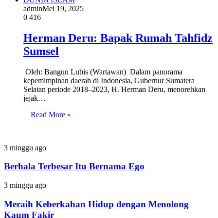
admin
Mei 19, 2025
0
416
Herman Deru: Bapak Rumah Tahfidz
Sumsel
Oleh: Bangun Lubis (Wartawan) Dalam panorama
kepemimpinan daerah di Indonesia, Gubernur Sumatera
Selatan periode 2018–2023, H. Herman Deru, menorehkan
jejak…
Read More »
Berhala
3 minggu ago
Terbesar
Itu
Berhala Terbesar Itu Bernama Ego
Bernama
Ego
Meraih
3 minggu ago
Keberkahan
Hidup
Meraih Keberkahan Hidup dengan Menolong
dengan
Kaum Fakir