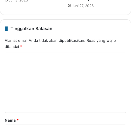
Juli 3, 2026
Juni 27, 2026
Tinggalkan Balasan
Alamat email Anda tidak akan dipublikasikan.
Ruas yang wajib
ditandai
*
K
o
m
e
n
t
a
r
Nama
*
*