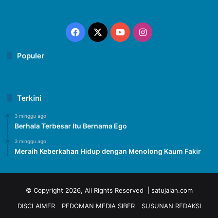
Facebook
X
YouTube
Instagram
Populer
Terkini
3 minggu ago
Berhala Terbesar Itu Bernama Ego
3 minggu ago
Meraih Keberkahan Hidup dengan Menolong Kaum Fakir
© Copyright 2026, All Rights Reserved | satujalan.com
DISCLAIMER
PEDOMAN MEDIA SIBER
SUSUNAN REDAKSI