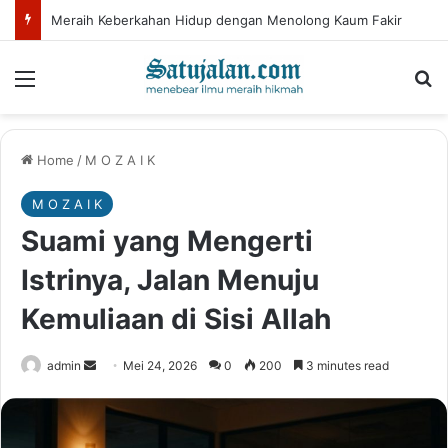
Meraih Keberkahan Hidup dengan Menolong Kaum Fakir
Menu
Se
Home
/
M O Z A I K
M O Z A I K
Suami yang Mengerti
Istrinya, Jalan Menuju
Kemuliaan di Sisi Allah
Send
admin
Mei 24, 2026
0
200
3 minutes read
an
email