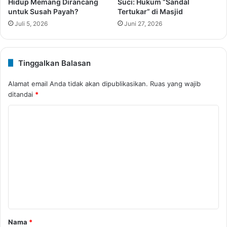
Hidup Memang Dirancang
Suci: Hukum “Sandal
untuk Susah Payah?
Tertukar” di Masjid
Juli 5, 2026
Juni 27, 2026
Tinggalkan Balasan
Alamat email Anda tidak akan dipublikasikan.
Ruas yang wajib
ditandai
*
K
o
m
e
n
t
a
r
Nama
*