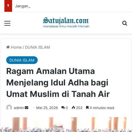
Jangan Lelah Menjadi Hamba Allah, Jangan Pernah Menyerah dalam Ketaatan
Menu
Se
Home
/
DUNIA ISLAM
DUNIA ISLAM
Ragam Amalan Utama
Menjelang Idul Adha bagi
Umat Muslim di Tanah Air
Send
admin
Mei 25, 2026
0
202
4 minutes read
an
email