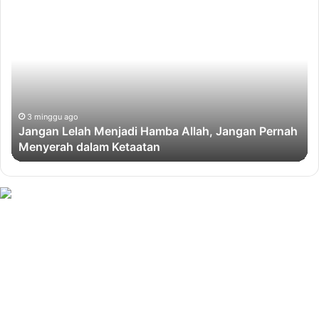
Jangan
Me
Lelah
Am
Menjadi
Tu
Hamba
Pa
Allah,
Ma
Jangan
Se
Pernah
da
Menyerah
Be
3 minggu ago
Jangan Lelah Menjadi Hamba Allah, Jangan Pernah
dalam
un
Menyerah dalam Ketaatan
Ketaatan
Mu