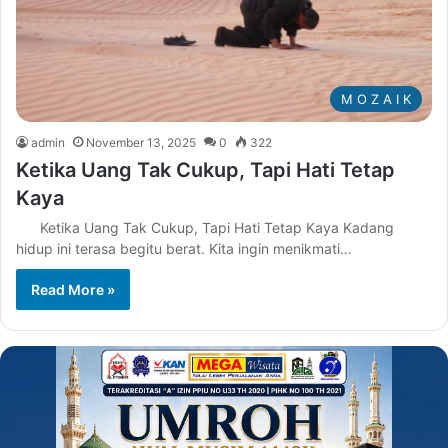
M O Z A I K
admin
November 13, 2025
0
322
Ketika Uang Tak Cukup, Tapi Hati Tetap
Kaya
Ketika Uang Tak Cukup, Tapi Hati Tetap Kaya Kadang
hidup ini terasa begitu berat. Kita ingin menikmati…
Read More »