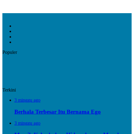
Facebook
X
YouTube
Instagram
Populer
Terkini
3 minggu ago
Berhala Terbesar Itu Bernama Ego
3 minggu ago