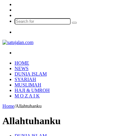
Log
In
Random
Article
Sidebar
Search
for
Menu
Search
for
HOME
NEWS
DUNIA ISLAM
SYARIAH
MUSLIMAH
HAJI & UMROH
M O Z A I K
Home
/
Allahtuhanku
Allahtuhanku
DUNIA ISLAM