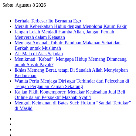
Sabtu, Agustus 8 2026
Breaking News
Berhala Terbesar Itu Bernama Ego
Meraih Keberkahan Hidup dengan Menolong Kaum Fakir
Jangan Lelah Menjadi Hamba Allah, Jangan Pernah
Menyerah dalam Ketaatan
Menjaga Amanah Tubuh: Panduan Makanan Sehat dan
Berkah untuk Muslimah
Air Mata di Atas Sajadah
Menikmati “Kabad”: Mengapa Hidup Memang Dirancang
untuk Susah Payah?
Ikhlas Memang Berat, tetapi Di Sanalah Allah Menyiapkan
Kedamaian
Wanita Perlu Menjaga Diri agar Terhindar dari Pelecehan di
Tengah Pergaulan Zaman Sekarang
Kajian Fikih Kontemporer: Menakar Keabsahan Jual Beli
Online dalam Perspektif Mazhab Syafi’i
Menguji Keimanan di Batas Suci: Hukum “Sandal Tertukar”
di Masjid
Facebook
X
YouTube
Instagram