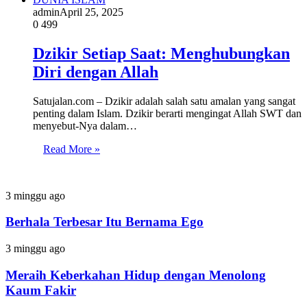
admin
April 25, 2025
0
499
Dzikir Setiap Saat: Menghubungkan
Diri dengan Allah
Satujalan.com – Dzikir adalah salah satu amalan yang sangat
penting dalam Islam. Dzikir berarti mengingat Allah SWT dan
menyebut-Nya dalam…
Read More »
Berhala
3 minggu ago
Terbesar
Itu
Berhala Terbesar Itu Bernama Ego
Bernama
Ego
Meraih
3 minggu ago
Keberkahan
Hidup
Meraih Keberkahan Hidup dengan Menolong
dengan
Kaum Fakir
Menolong