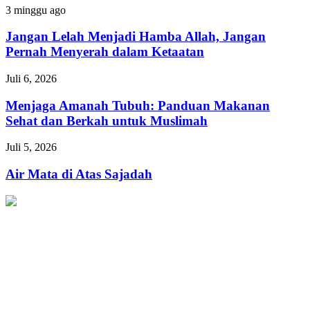
Kaum
Jangan
3 minggu ago
Fakir
Lelah
Menjadi
Jangan Lelah Menjadi Hamba Allah, Jangan
Hamba
Pernah Menyerah dalam Ketaatan
Allah,
Jangan
Menjaga
Juli 6, 2026
Pernah
Amanah
Menyerah
Tubuh:
Menjaga Amanah Tubuh: Panduan Makanan
dalam
Panduan
Sehat dan Berkah untuk Muslimah
Ketaatan
Makanan
Sehat
Air
Juli 5, 2026
dan
Mata
Berkah
di
Air Mata di Atas Sajadah
untuk
Atas
Muslimah
Sajadah