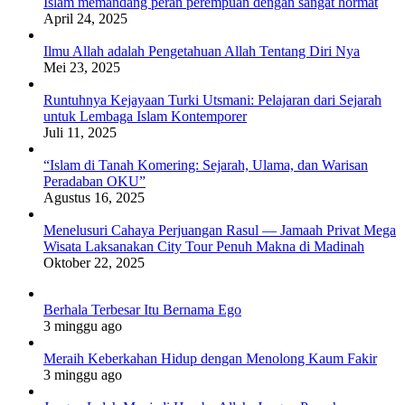
Islam memandang peran perempuan dengan sangat hormat
April 24, 2025
Ilmu Allah adalah Pengetahuan Allah Tentang Diri Nya
Mei 23, 2025
Runtuhnya Kejayaan Turki Utsmani: Pelajaran dari Sejarah
untuk Lembaga Islam Kontemporer
Juli 11, 2025
“Islam di Tanah Komering: Sejarah, Ulama, dan Warisan
Peradaban OKU”
Agustus 16, 2025
Menelusuri Cahaya Perjuangan Rasul — Jamaah Privat Mega
Wisata Laksanakan City Tour Penuh Makna di Madinah
Oktober 22, 2025
Berhala Terbesar Itu Bernama Ego
3 minggu ago
Meraih Keberkahan Hidup dengan Menolong Kaum Fakir
3 minggu ago