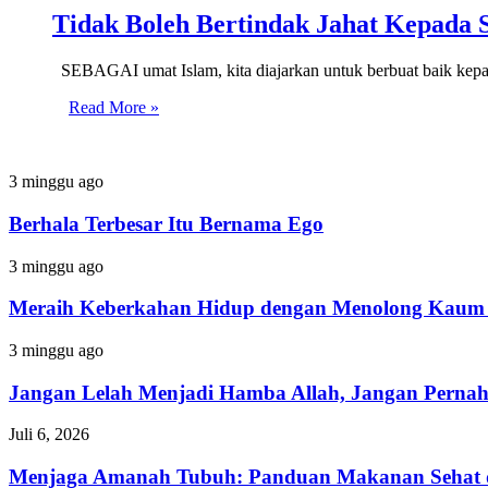
Tidak Boleh Bertindak Jahat Kepada 
SEBAGAI umat Islam, kita diajarkan untuk berbuat baik kep
Read More »
Berhala
3 minggu ago
Terbesar
Itu
Berhala Terbesar Itu Bernama Ego
Bernama
Ego
Meraih
3 minggu ago
Keberkahan
Hidup
Meraih Keberkahan Hidup dengan Menolong Kaum 
dengan
Menolong
Jangan
3 minggu ago
Kaum
Lelah
Fakir
Menjadi
Jangan Lelah Menjadi Hamba Allah, Jangan Perna
Hamba
Allah,
Menjaga
Juli 6, 2026
Jangan
Amanah
Pernah
Tubuh:
Menjaga Amanah Tubuh: Panduan Makanan Sehat 
Menyerah