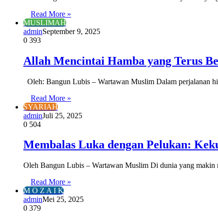
Read More »
MUSLIMAH
admin
September 9, 2025
0
393
Allah Mencintai Hamba yang Terus Be
Oleh: Bangun Lubis – Wartawan Muslim Dalam perjalanan hidup
Read More »
SYARIAH
admin
Juli 25, 2025
0
504
Membalas Luka dengan Pelukan: Kek
Oleh Bangun Lubis – Wartawan Muslim Di dunia yang makin r
Read More »
M O Z A I K
admin
Mei 25, 2025
0
379