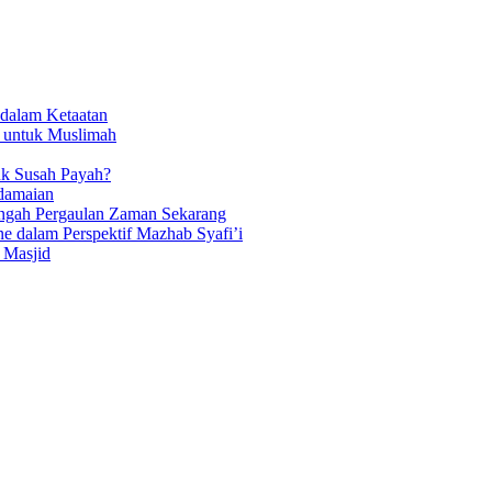
dalam Ketaatan
 untuk Muslimah
k Susah Payah?
edamaian
Tengah Pergaulan Zaman Sekarang
e dalam Perspektif Mazhab Syafi’i
 Masjid