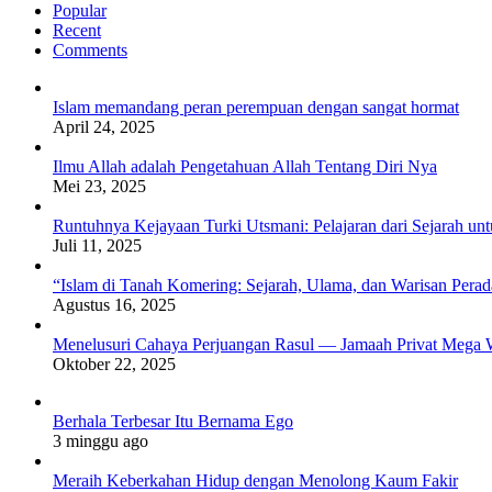
Popular
Recent
Comments
Islam memandang peran perempuan dengan sangat hormat
April 24, 2025
Ilmu Allah adalah Pengetahuan Allah Tentang Diri Nya
Mei 23, 2025
Runtuhnya Kejayaan Turki Utsmani: Pelajaran dari Sejarah u
Juli 11, 2025
“Islam di Tanah Komering: Sejarah, Ulama, dan Warisan Per
Agustus 16, 2025
Menelusuri Cahaya Perjuangan Rasul — Jamaah Privat Mega 
Oktober 22, 2025
Berhala Terbesar Itu Bernama Ego
3 minggu ago
Meraih Keberkahan Hidup dengan Menolong Kaum Fakir