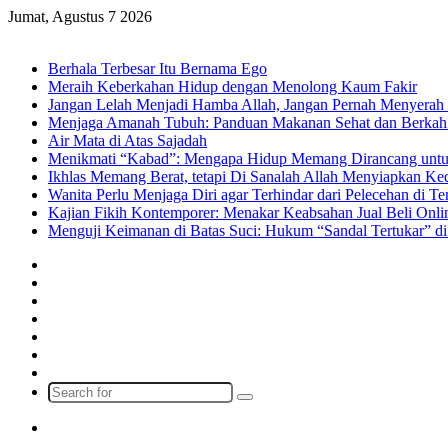
Jumat, Agustus 7 2026
Breaking News
Berhala Terbesar Itu Bernama Ego
Meraih Keberkahan Hidup dengan Menolong Kaum Fakir
Jangan Lelah Menjadi Hamba Allah, Jangan Pernah Menyerah 
Menjaga Amanah Tubuh: Panduan Makanan Sehat dan Berkah
Air Mata di Atas Sajadah
Menikmati “Kabad”: Mengapa Hidup Memang Dirancang untu
Ikhlas Memang Berat, tetapi Di Sanalah Allah Menyiapkan K
Wanita Perlu Menjaga Diri agar Terhindar dari Pelecehan di 
Kajian Fikih Kontemporer: Menakar Keabsahan Jual Beli Onlin
Menguji Keimanan di Batas Suci: Hukum “Sandal Tertukar” di
Facebook
X
YouTube
Instagram
Log
In
Random
Article
Sidebar
Search
for
Menu