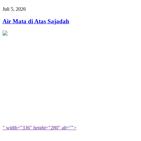
Panduan
dalam
Makanan
Air
Juli 5, 2026
Ketaatan
Sehat
Mata
dan
di
Air Mata di Atas Sajadah
Berkah
Atas
untuk
Sajadah
Muslimah
" width="336" height="280" alt="">