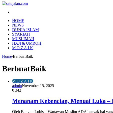
Search
for
HOME
NEWS
DUNIA ISLAM
SYARIAH
MUSLIMAH
HAJI & UMROH
M O Z A I K
Home
/
BerbuatBaik
BerbuatBaik
M O Z A I K
admin
November 15, 2025
0
342
Menanam Kebencian, Menuai Luka – 
Oleh Bangun Lubis – Wartawan Muslim ADA banyak hal yang be