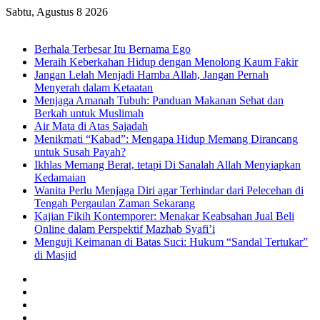
Sabtu, Agustus 8 2026
Breaking News
Berhala Terbesar Itu Bernama Ego
Meraih Keberkahan Hidup dengan Menolong Kaum Fakir
Jangan Lelah Menjadi Hamba Allah, Jangan Pernah
Menyerah dalam Ketaatan
Menjaga Amanah Tubuh: Panduan Makanan Sehat dan
Berkah untuk Muslimah
Air Mata di Atas Sajadah
Menikmati “Kabad”: Mengapa Hidup Memang Dirancang
untuk Susah Payah?
Ikhlas Memang Berat, tetapi Di Sanalah Allah Menyiapkan
Kedamaian
Wanita Perlu Menjaga Diri agar Terhindar dari Pelecehan di
Tengah Pergaulan Zaman Sekarang
Kajian Fikih Kontemporer: Menakar Keabsahan Jual Beli
Online dalam Perspektif Mazhab Syafi’i
Menguji Keimanan di Batas Suci: Hukum “Sandal Tertukar”
di Masjid
Facebook
X
YouTube
Instagram