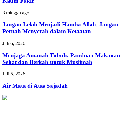
Kaum Fakir
Menolong
Kaum
Jangan
3 minggu ago
Fakir
Lelah
Menjadi
Jangan Lelah Menjadi Hamba Allah, Jangan
Hamba
Pernah Menyerah dalam Ketaatan
Allah,
Jangan
Menjaga
Juli 6, 2026
Pernah
Amanah
Menyerah
Tubuh:
Menjaga Amanah Tubuh: Panduan Makanan
dalam
Panduan
Sehat dan Berkah untuk Muslimah
Ketaatan
Makanan
Sehat
Air
Juli 5, 2026
dan
Mata
Berkah
di
Air Mata di Atas Sajadah
untuk
Atas
Muslimah
Sajadah