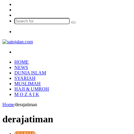
Log
In
Random
Article
Sidebar
Search
for
Menu
Search
for
HOME
NEWS
DUNIA ISLAM
SYARIAH
MUSLIMAH
HAJI & UMROH
M O Z A I K
Home
/
derajatiman
derajatiman
SYARIAH