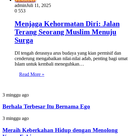
admin
Juli 11, 2025
0
553
Menjaga Kehormatan Diri: Jalan
Terang Seorang Muslim Menuju
Surga
DI tengah derasnya arus budaya yang kian permisif dan
cenderung mengabaikan nilai-nilai adab, penting bagi umat
Islam untuk kembali meneguhkan…
Read More »
Berhala
3 minggu ago
Terbesar
Itu
Berhala Terbesar Itu Bernama Ego
Bernama
Ego
Meraih
3 minggu ago
Keberkahan
Hidup
Meraih Keberkahan Hidup dengan Menolong
dengan