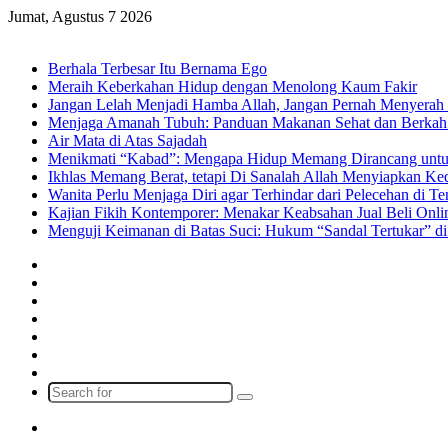
Jumat, Agustus 7 2026
Breaking News
Berhala Terbesar Itu Bernama Ego
Meraih Keberkahan Hidup dengan Menolong Kaum Fakir
Jangan Lelah Menjadi Hamba Allah, Jangan Pernah Menyerah 
Menjaga Amanah Tubuh: Panduan Makanan Sehat dan Berkah
Air Mata di Atas Sajadah
Menikmati “Kabad”: Mengapa Hidup Memang Dirancang untu
Ikhlas Memang Berat, tetapi Di Sanalah Allah Menyiapkan K
Wanita Perlu Menjaga Diri agar Terhindar dari Pelecehan di 
Kajian Fikih Kontemporer: Menakar Keabsahan Jual Beli Onlin
Menguji Keimanan di Batas Suci: Hukum “Sandal Tertukar” di
Facebook
X
YouTube
Instagram
Log
In
Random
Article
Sidebar
Search
for
Menu