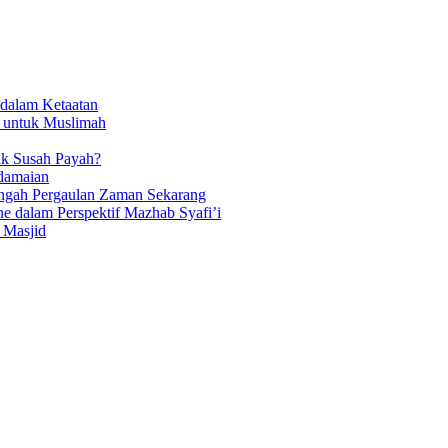
dalam Ketaatan
 untuk Muslimah
k Susah Payah?
edamaian
Tengah Pergaulan Zaman Sekarang
e dalam Perspektif Mazhab Syafi’i
 Masjid