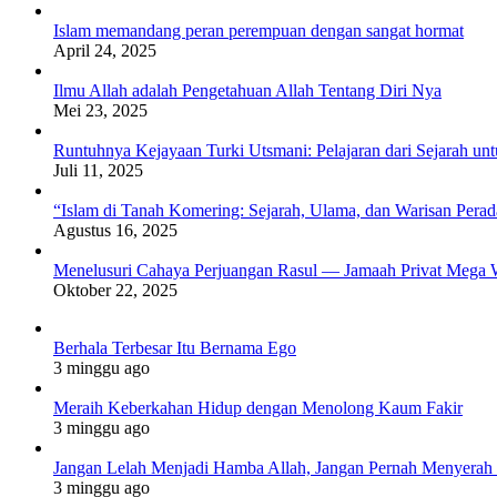
Islam memandang peran perempuan dengan sangat hormat
April 24, 2025
Ilmu Allah adalah Pengetahuan Allah Tentang Diri Nya
Mei 23, 2025
Runtuhnya Kejayaan Turki Utsmani: Pelajaran dari Sejarah u
Juli 11, 2025
“Islam di Tanah Komering: Sejarah, Ulama, dan Warisan Per
Agustus 16, 2025
Menelusuri Cahaya Perjuangan Rasul — Jamaah Privat Mega 
Oktober 22, 2025
Berhala Terbesar Itu Bernama Ego
3 minggu ago
Meraih Keberkahan Hidup dengan Menolong Kaum Fakir
3 minggu ago
Jangan Lelah Menjadi Hamba Allah, Jangan Pernah Menyerah 
3 minggu ago