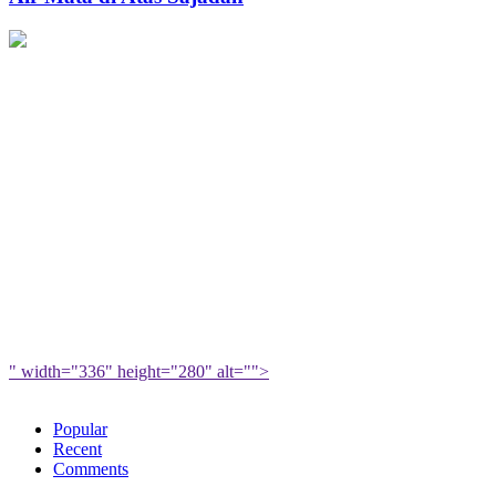
Berkah
Atas
untuk
Sajadah
Muslimah
" width="336" height="280" alt="">
Popular
Recent
Comments