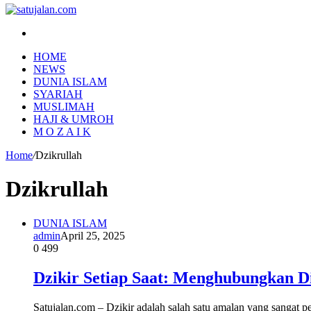
Search
for
HOME
NEWS
DUNIA ISLAM
SYARIAH
MUSLIMAH
HAJI & UMROH
M O Z A I K
Home
/
Dzikrullah
Dzikrullah
DUNIA ISLAM
admin
April 25, 2025
0
499
Dzikir Setiap Saat: Menghubungkan Di
Satujalan.com – Dzikir adalah salah satu amalan yang sangat