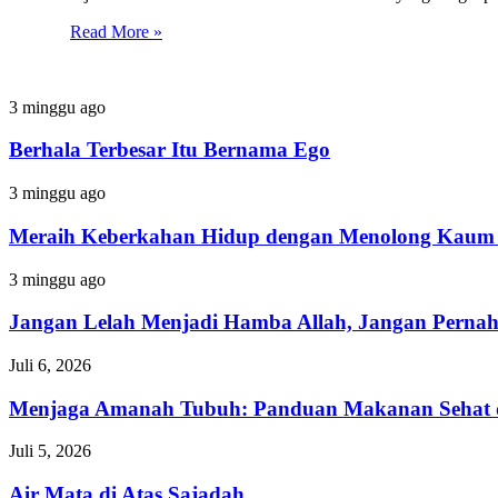
Read More »
Berhala
3 minggu ago
Terbesar
Itu
Berhala Terbesar Itu Bernama Ego
Bernama
Ego
Meraih
3 minggu ago
Keberkahan
Hidup
Meraih Keberkahan Hidup dengan Menolong Kaum 
dengan
Menolong
Jangan
3 minggu ago
Kaum
Lelah
Fakir
Menjadi
Jangan Lelah Menjadi Hamba Allah, Jangan Perna
Hamba
Allah,
Menjaga
Juli 6, 2026
Jangan
Amanah
Pernah
Tubuh:
Menjaga Amanah Tubuh: Panduan Makanan Sehat 
Menyerah
Panduan
dalam
Makanan
Air
Juli 5, 2026
Ketaatan
Sehat
Mata
dan
di
Air Mata di Atas Sajadah