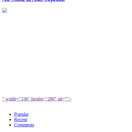
Berkah
Atas
untuk
Sajadah
Muslimah
" width="336" height="280" alt="">
Popular
Recent
Comments