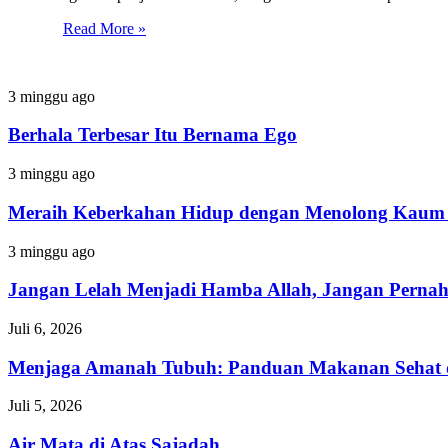
Read More »
Berhala
3 minggu ago
Terbesar
Itu
Berhala Terbesar Itu Bernama Ego
Bernama
Ego
Meraih
3 minggu ago
Keberkahan
Hidup
Meraih Keberkahan Hidup dengan Menolong Kaum 
dengan
Menolong
Jangan
3 minggu ago
Kaum
Lelah
Fakir
Menjadi
Jangan Lelah Menjadi Hamba Allah, Jangan Perna
Hamba
Allah,
Menjaga
Juli 6, 2026
Jangan
Amanah
Pernah
Tubuh:
Menjaga Amanah Tubuh: Panduan Makanan Sehat 
Menyerah
Panduan
dalam
Makanan
Air
Juli 5, 2026
Ketaatan
Sehat
Mata
dan
di
Air Mata di Atas Sajadah