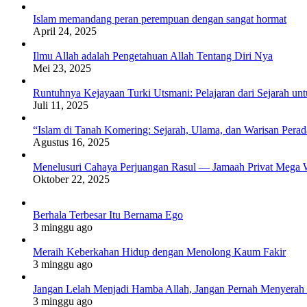
Islam memandang peran perempuan dengan sangat hormat
April 24, 2025
Ilmu Allah adalah Pengetahuan Allah Tentang Diri Nya
Mei 23, 2025
Runtuhnya Kejayaan Turki Utsmani: Pelajaran dari Sejarah u
Juli 11, 2025
“Islam di Tanah Komering: Sejarah, Ulama, dan Warisan Per
Agustus 16, 2025
Menelusuri Cahaya Perjuangan Rasul — Jamaah Privat Mega 
Oktober 22, 2025
Berhala Terbesar Itu Bernama Ego
3 minggu ago
Meraih Keberkahan Hidup dengan Menolong Kaum Fakir
3 minggu ago
Jangan Lelah Menjadi Hamba Allah, Jangan Pernah Menyerah 
3 minggu ago