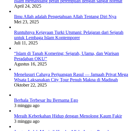
Islam memandang peran perempuan dengan sangat hormat
April 24, 2025
Ilmu Allah adalah Pengetahuan Allah Tentang Diri Nya
Mei 23, 2025
Runtuhnya Kejayaan Turki Utsmani: Pelajaran dari Sejarah
untuk Lembaga Islam Kontemporer
Juli 11, 2025
“Islam di Tanah Komering: Sejarah, Ulama, dan Warisan
Peradaban OKU”
Agustus 16, 2025
Menelusuri Cahaya Perjuangan Rasul — Jamaah Privat Mega
Wisata Laksanakan City Tour Penuh Makna di Madinah
Oktober 22, 2025
Berhala Terbesar Itu Bernama Ego
3 minggu ago
Meraih Keberkahan Hidup dengan Menolong Kaum Fakir
3 minggu ago