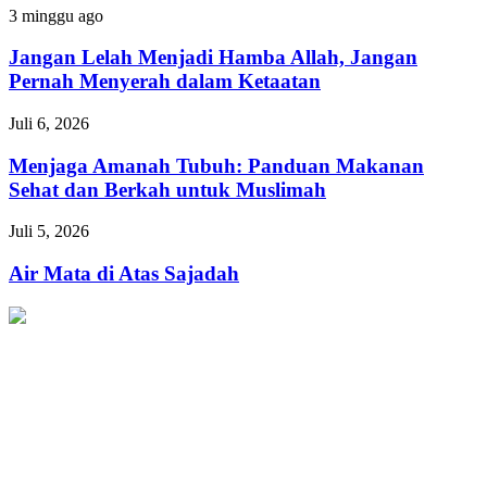
Kaum
Jangan
3 minggu ago
Fakir
Lelah
Menjadi
Jangan Lelah Menjadi Hamba Allah, Jangan
Hamba
Pernah Menyerah dalam Ketaatan
Allah,
Jangan
Menjaga
Juli 6, 2026
Pernah
Amanah
Menyerah
Tubuh:
Menjaga Amanah Tubuh: Panduan Makanan
dalam
Panduan
Sehat dan Berkah untuk Muslimah
Ketaatan
Makanan
Sehat
Air
Juli 5, 2026
dan
Mata
Berkah
di
Air Mata di Atas Sajadah
untuk
Atas
Muslimah
Sajadah