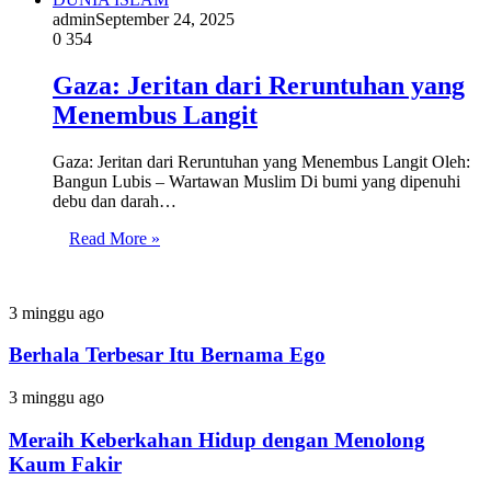
admin
September 24, 2025
0
354
Gaza: Jeritan dari Reruntuhan yang
Menembus Langit
Gaza: Jeritan dari Reruntuhan yang Menembus Langit Oleh:
Bangun Lubis – Wartawan Muslim Di bumi yang dipenuhi
debu dan darah…
Read More »
Berhala
3 minggu ago
Terbesar
Itu
Berhala Terbesar Itu Bernama Ego
Bernama
Ego
Meraih
3 minggu ago
Keberkahan
Hidup
Meraih Keberkahan Hidup dengan Menolong
dengan
Kaum Fakir
Menolong