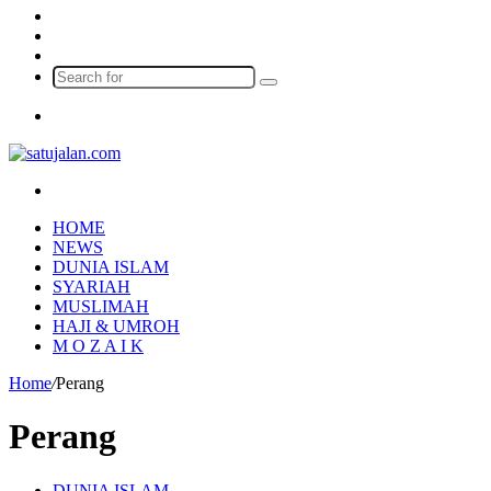
Log
In
Random
Article
Sidebar
Search
for
Menu
Search
for
HOME
NEWS
DUNIA ISLAM
SYARIAH
MUSLIMAH
HAJI & UMROH
M O Z A I K
Home
/
Perang
Perang
DUNIA ISLAM