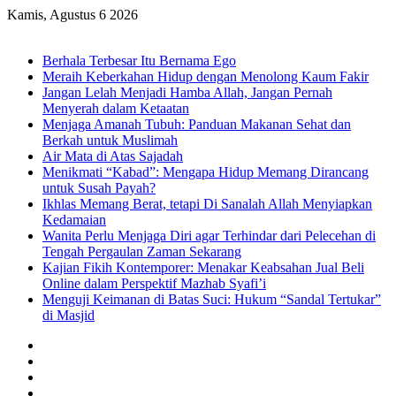
Kamis, Agustus 6 2026
Breaking News
Berhala Terbesar Itu Bernama Ego
Meraih Keberkahan Hidup dengan Menolong Kaum Fakir
Jangan Lelah Menjadi Hamba Allah, Jangan Pernah
Menyerah dalam Ketaatan
Menjaga Amanah Tubuh: Panduan Makanan Sehat dan
Berkah untuk Muslimah
Air Mata di Atas Sajadah
Menikmati “Kabad”: Mengapa Hidup Memang Dirancang
untuk Susah Payah?
Ikhlas Memang Berat, tetapi Di Sanalah Allah Menyiapkan
Kedamaian
Wanita Perlu Menjaga Diri agar Terhindar dari Pelecehan di
Tengah Pergaulan Zaman Sekarang
Kajian Fikih Kontemporer: Menakar Keabsahan Jual Beli
Online dalam Perspektif Mazhab Syafi’i
Menguji Keimanan di Batas Suci: Hukum “Sandal Tertukar”
di Masjid
Facebook
X
YouTube
Instagram