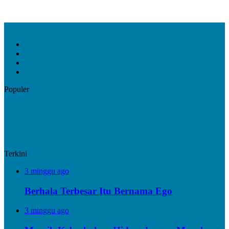
Facebook
X
YouTube
Instagram
Populer
Terkini
3 minggu ago
Berhala Terbesar Itu Bernama Ego
3 minggu ago