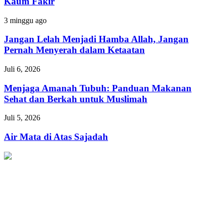
Kaum Fakir
Menolong
Kaum
Jangan
3 minggu ago
Fakir
Lelah
Menjadi
Jangan Lelah Menjadi Hamba Allah, Jangan
Hamba
Pernah Menyerah dalam Ketaatan
Allah,
Jangan
Menjaga
Juli 6, 2026
Pernah
Amanah
Menyerah
Tubuh:
Menjaga Amanah Tubuh: Panduan Makanan
dalam
Panduan
Sehat dan Berkah untuk Muslimah
Ketaatan
Makanan
Sehat
Air
Juli 5, 2026
dan
Mata
Berkah
di
Air Mata di Atas Sajadah
untuk
Atas
Muslimah
Sajadah