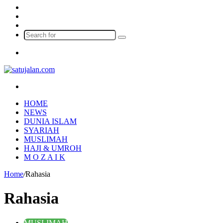
Log
In
Random
Article
Sidebar
Search
for
Menu
Search
for
HOME
NEWS
DUNIA ISLAM
SYARIAH
MUSLIMAH
HAJI & UMROH
M O Z A I K
Home
/
Rahasia
Rahasia
MUSLIMAH