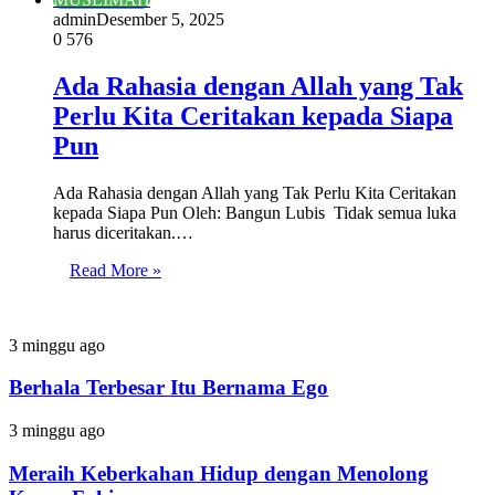
admin
Desember 5, 2025
0
576
Ada Rahasia dengan Allah yang Tak
Perlu Kita Ceritakan kepada Siapa
Pun
Ada Rahasia dengan Allah yang Tak Perlu Kita Ceritakan
kepada Siapa Pun Oleh: Bangun Lubis Tidak semua luka
harus diceritakan.…
Read More »
Berhala
3 minggu ago
Terbesar
Itu
Berhala Terbesar Itu Bernama Ego
Bernama
Ego
Meraih
3 minggu ago
Keberkahan
Hidup
Meraih Keberkahan Hidup dengan Menolong
dengan