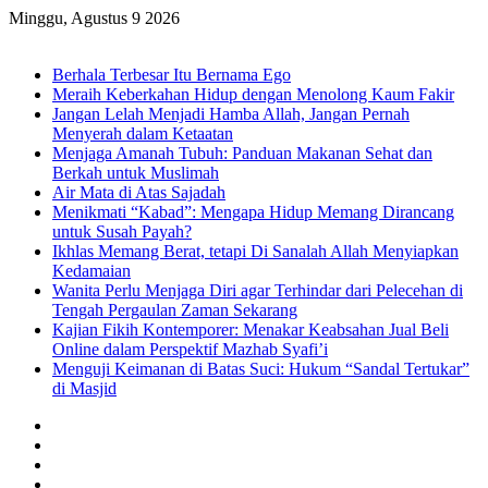
Minggu, Agustus 9 2026
Breaking News
Berhala Terbesar Itu Bernama Ego
Meraih Keberkahan Hidup dengan Menolong Kaum Fakir
Jangan Lelah Menjadi Hamba Allah, Jangan Pernah
Menyerah dalam Ketaatan
Menjaga Amanah Tubuh: Panduan Makanan Sehat dan
Berkah untuk Muslimah
Air Mata di Atas Sajadah
Menikmati “Kabad”: Mengapa Hidup Memang Dirancang
untuk Susah Payah?
Ikhlas Memang Berat, tetapi Di Sanalah Allah Menyiapkan
Kedamaian
Wanita Perlu Menjaga Diri agar Terhindar dari Pelecehan di
Tengah Pergaulan Zaman Sekarang
Kajian Fikih Kontemporer: Menakar Keabsahan Jual Beli
Online dalam Perspektif Mazhab Syafi’i
Menguji Keimanan di Batas Suci: Hukum “Sandal Tertukar”
di Masjid
Facebook
X
YouTube
Instagram