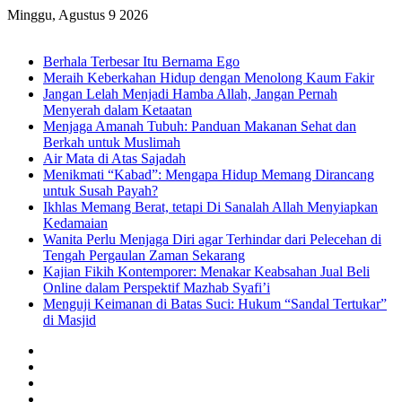
Minggu, Agustus 9 2026
Breaking News
Berhala Terbesar Itu Bernama Ego
Meraih Keberkahan Hidup dengan Menolong Kaum Fakir
Jangan Lelah Menjadi Hamba Allah, Jangan Pernah
Menyerah dalam Ketaatan
Menjaga Amanah Tubuh: Panduan Makanan Sehat dan
Berkah untuk Muslimah
Air Mata di Atas Sajadah
Menikmati “Kabad”: Mengapa Hidup Memang Dirancang
untuk Susah Payah?
Ikhlas Memang Berat, tetapi Di Sanalah Allah Menyiapkan
Kedamaian
Wanita Perlu Menjaga Diri agar Terhindar dari Pelecehan di
Tengah Pergaulan Zaman Sekarang
Kajian Fikih Kontemporer: Menakar Keabsahan Jual Beli
Online dalam Perspektif Mazhab Syafi’i
Menguji Keimanan di Batas Suci: Hukum “Sandal Tertukar”
di Masjid
Facebook
X
YouTube
Instagram