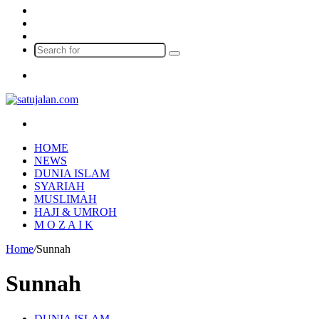
Log
In
Random
Article
Sidebar
Search
for
Menu
Search
for
HOME
NEWS
DUNIA ISLAM
SYARIAH
MUSLIMAH
HAJI & UMROH
M O Z A I K
Home
/
Sunnah
Sunnah
DUNIA ISLAM