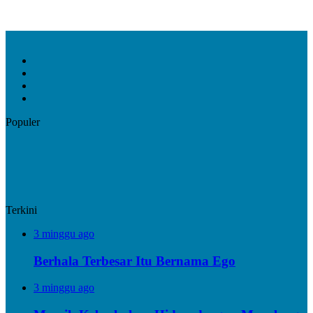
Facebook
X
YouTube
Instagram
Populer
Terkini
3 minggu ago
Berhala Terbesar Itu Bernama Ego
3 minggu ago