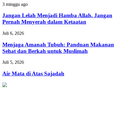
Kaum
Jangan
3 minggu ago
Fakir
Lelah
Menjadi
Jangan Lelah Menjadi Hamba Allah, Jangan
Hamba
Pernah Menyerah dalam Ketaatan
Allah,
Jangan
Menjaga
Juli 6, 2026
Pernah
Amanah
Menyerah
Tubuh:
Menjaga Amanah Tubuh: Panduan Makanan
dalam
Panduan
Sehat dan Berkah untuk Muslimah
Ketaatan
Makanan
Sehat
Air
Juli 5, 2026
dan
Mata
Berkah
di
Air Mata di Atas Sajadah
untuk
Atas
Muslimah
Sajadah