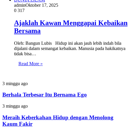
admin
Oktober 17, 2025
0
317
Ajaklah Kawan Menggapai Kebaikan
Bersama
Oleh: Bangun Lubis Hidup ini akan jauh lebih indah bila
dijalani dalam semangat kebaikan. Manusia pada hakikatnya
tidak bisa…
Read More »
Berhala
3 minggu ago
Terbesar
Itu
Berhala Terbesar Itu Bernama Ego
Bernama
Ego
Meraih
3 minggu ago
Keberkahan
Hidup
Meraih Keberkahan Hidup dengan Menolong
dengan
Kaum Fakir
Menolong