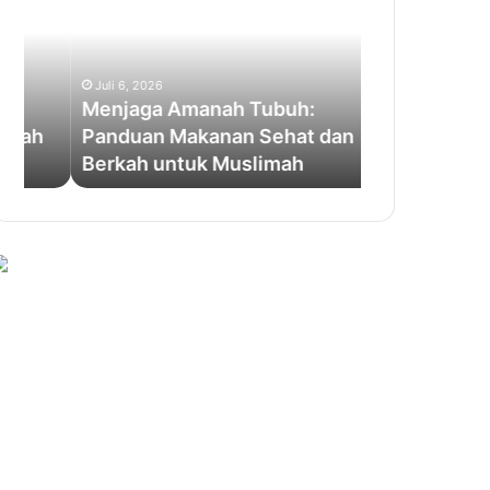
Tubuh:
di
Panduan
Atas
Makanan
Sajadah
Sehat
Juli 6, 2026
dan
Menjaga Amanah Tubuh:
Berkah
Panduan Makanan Sehat dan
untuk
Juli 5, 2026
Berkah untuk Muslimah
Air Mata di 
Muslimah