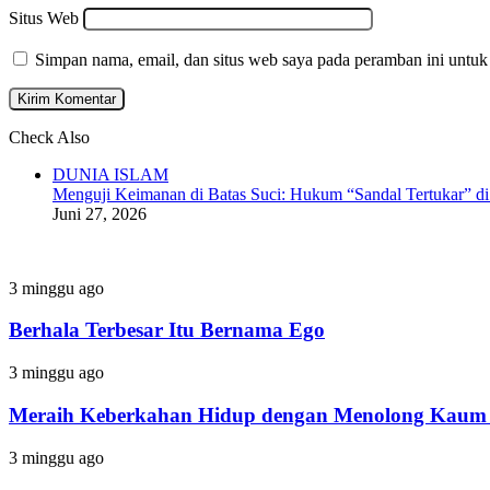
Situs Web
Simpan nama, email, dan situs web saya pada peramban ini untuk
Check Also
Close
DUNIA ISLAM
Menguji Keimanan di Batas Suci: Hukum “Sandal Tertukar” di
Juni 27, 2026
Berhala
3 minggu ago
Terbesar
Itu
Berhala Terbesar Itu Bernama Ego
Bernama
Ego
Meraih
3 minggu ago
Keberkahan
Hidup
Meraih Keberkahan Hidup dengan Menolong Kaum 
dengan
Menolong
Jangan
3 minggu ago
Kaum
Lelah
Fakir