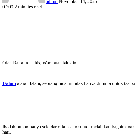
admin
November 14, 2025
0
309
2 minutes read
Facebook
X
LinkedIn
Tumblr
Pinterest
Reddit
VKontakte
Odnoklassniki
Pocket
Oleh Bangun Lubis, Wartawan Muslim
Dalam
ajaran Islam, seorang muslim tidak hanya diminta untuk taat 
Ibadah bukan hanya sekadar rukuk dan sujud, melainkan bagaimana 
hari.