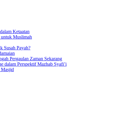
dalam Ketaatan
 untuk Muslimah
k Susah Payah?
edamaian
Tengah Pergaulan Zaman Sekarang
e dalam Perspektif Mazhab Syafi’i
 Masjid