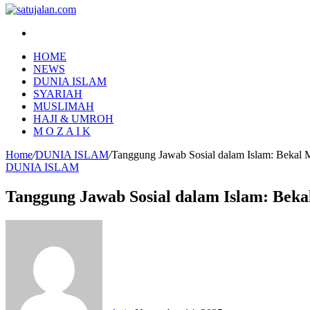
Search
for
HOME
NEWS
DUNIA ISLAM
SYARIAH
MUSLIMAH
HAJI & UMROH
M O Z A I K
Home
/
DUNIA ISLAM
/
Tanggung Jawab Sosial dalam Islam: Bekal
DUNIA ISLAM
Tanggung Jawab Sosial dalam Islam: Bek
Send
an
email