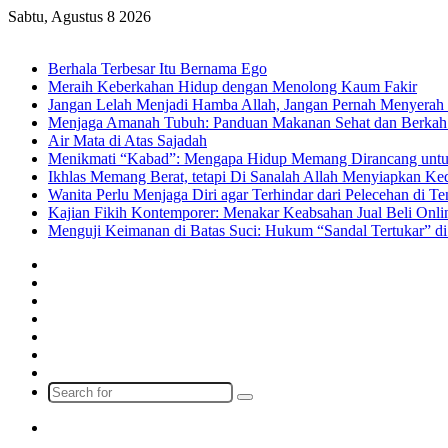
Sabtu, Agustus 8 2026
Breaking News
Berhala Terbesar Itu Bernama Ego
Meraih Keberkahan Hidup dengan Menolong Kaum Fakir
Jangan Lelah Menjadi Hamba Allah, Jangan Pernah Menyerah 
Menjaga Amanah Tubuh: Panduan Makanan Sehat dan Berkah
Air Mata di Atas Sajadah
Menikmati “Kabad”: Mengapa Hidup Memang Dirancang untu
Ikhlas Memang Berat, tetapi Di Sanalah Allah Menyiapkan K
Wanita Perlu Menjaga Diri agar Terhindar dari Pelecehan di 
Kajian Fikih Kontemporer: Menakar Keabsahan Jual Beli Onlin
Menguji Keimanan di Batas Suci: Hukum “Sandal Tertukar” di
Facebook
X
YouTube
Instagram
Log
In
Random
Article
Sidebar
Search
for
Menu