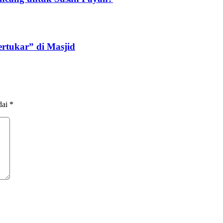
rtukar” di Masjid
dai
*