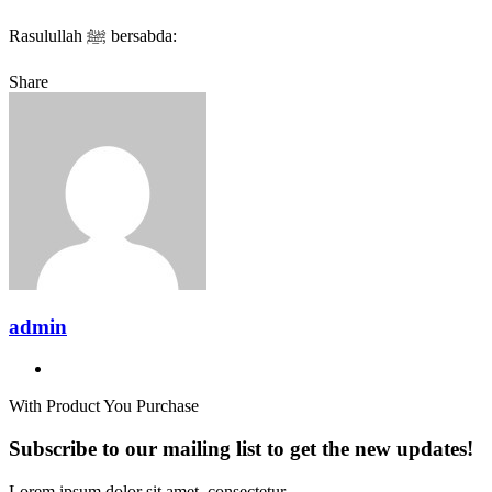
Rasulullah ﷺ bersabda:
Share
Facebook
X
LinkedIn
Tumblr
Pinterest
Reddit
VKontakte
Odnoklassniki
Pocket
Share
Print
via
Email
admin
Website
With Product You Purchase
Subscribe to our mailing list to get the new updates!
Lorem ipsum dolor sit amet, consectetur.