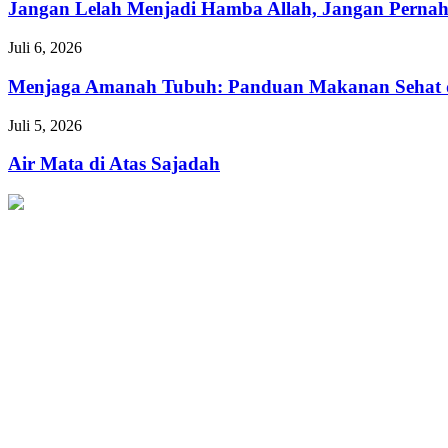
Menjadi
Jangan Lelah Menjadi Hamba Allah, Jangan Perna
Hamba
Allah,
Menjaga
Juli 6, 2026
Jangan
Amanah
Pernah
Tubuh:
Menjaga Amanah Tubuh: Panduan Makanan Sehat 
Menyerah
Panduan
dalam
Makanan
Air
Juli 5, 2026
Ketaatan
Sehat
Mata
dan
di
Air Mata di Atas Sajadah
Berkah
Atas
untuk
Sajadah
Muslimah