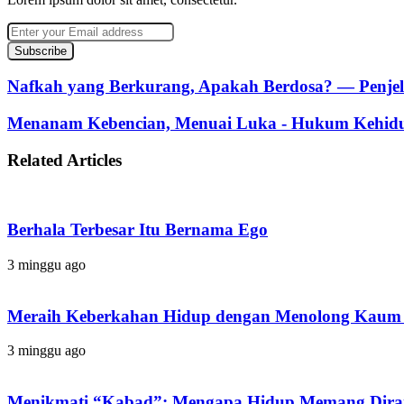
Enter
your
Email
address
Nafkah yang Berkurang, Apakah Berdosa? — Penjel
Menanam Kebencian, Menuai Luka - Hukum Kehid
Related Articles
Berhala Terbesar Itu Bernama Ego
3 minggu ago
Meraih Keberkahan Hidup dengan Menolong Kaum 
3 minggu ago
Menikmati “Kabad”: Mengapa Hidup Memang Dira