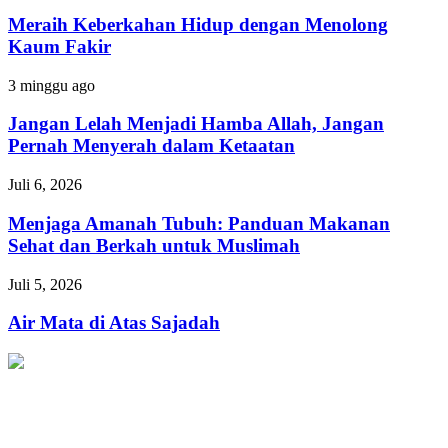
Keberkahan
Hidup
Meraih Keberkahan Hidup dengan Menolong
dengan
Kaum Fakir
Menolong
Kaum
Jangan
3 minggu ago
Fakir
Lelah
Menjadi
Jangan Lelah Menjadi Hamba Allah, Jangan
Hamba
Pernah Menyerah dalam Ketaatan
Allah,
Jangan
Menjaga
Juli 6, 2026
Pernah
Amanah
Menyerah
Tubuh:
Menjaga Amanah Tubuh: Panduan Makanan
dalam
Panduan
Sehat dan Berkah untuk Muslimah
Ketaatan
Makanan
Sehat
Air
Juli 5, 2026
dan
Mata
Berkah
di
Air Mata di Atas Sajadah
untuk
Atas
Muslimah
Sajadah