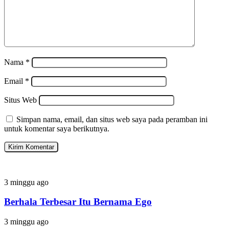
Nama
*
Email
*
Situs Web
Simpan nama, email, dan situs web saya pada peramban ini
untuk komentar saya berikutnya.
Berhala
3 minggu ago
Terbesar
Itu
Berhala Terbesar Itu Bernama Ego
Bernama
Ego
Meraih
3 minggu ago