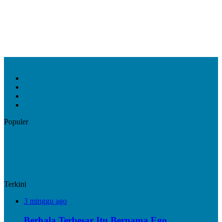
Facebook
X
YouTube
Instagram
Populer
Terkini
3 minggu ago
Berhala Terbesar Itu Bernama Ego