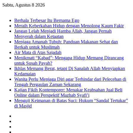
Sabtu, Agustus 8 2026
Breaking News
Berhala Terbesar Itu Bernama Ego
Meraih Keberkahan Hidup dengan Menolong Kaum Fakir
Jangan Lelah Menjadi Hamba Allah, Jangan Pernah
Menyerah dalam Ketaatan
Menjaga Amanah Tubuh: Panduan Makanan Sehat dan
Berkah untuk Muslimah
Air Mata di Atas Sajadah
Menikmati “Kabad”: Mengapa Hidup Memang Dirancang
untuk Susah Payah?
Ikhlas Memang Berat, tetapi Di Sanalah Allah Menyiapkan
Kedamaian
Wanita Perlu Menjaga Diri agar Terhindar dari Pelecehan di
Tengah Pergaulan Zaman Sekarang
Kajian Fikih Kontemporer: Menakar Keabsahan Jual Beli
Online dalam Perspektif Mazhab Syafi’i
Menguji Keimanan di Batas Suci: Hukum “Sandal Tertukar”
di Masjid
Facebook
X
YouTube
Instagram