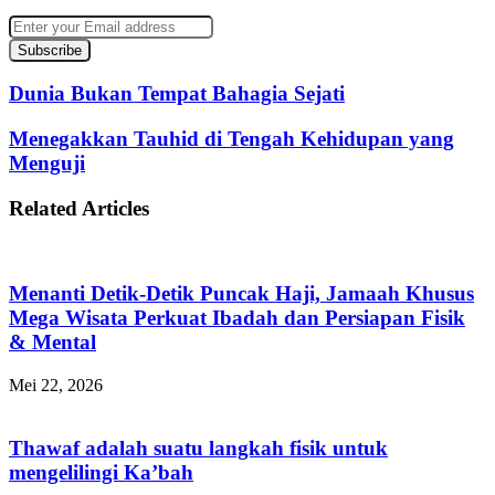
Enter
your
Email
address
Dunia Bukan Tempat Bahagia Sejati
Menegakkan Tauhid di Tengah Kehidupan yang
Menguji
Related Articles
Menanti Detik-Detik Puncak Haji, Jamaah Khusus
Mega Wisata Perkuat Ibadah dan Persiapan Fisik
& Mental
Mei 22, 2026
Thawaf adalah suatu langkah fisik untuk
mengelilingi Ka’bah