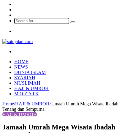
Log
In
Random
Article
Sidebar
Search
for
Menu
Search
for
HOME
NEWS
DUNIA ISLAM
SYARIAH
MUSLIMAH
HAJI & UMROH
M O Z A I K
Home
/
HAJI & UMROH
/
Jamaah Umrah Mega Wisata Ibadah
Tenang dan Sempurna
HAJI & UMROH
Jamaah Umrah Mega Wisata Ibadah