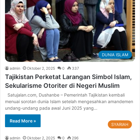
DUNIA ISLAM
admin
Oktober 2, 2025
0
337
Tajikistan Perketat Larangan Simbol Islam,
Sekularisme Otoriter di Negeri Muslim
Satujalan.com, Dushanbe – Pemerintah Tajikistan kembali
menuai sorotan dunia Islam setelah mengesahkan amandemen
undang-undang pada awal Juni 2025 yang…
Read More »
SYARIAH
admin
Oktober 2, 2025
0
296