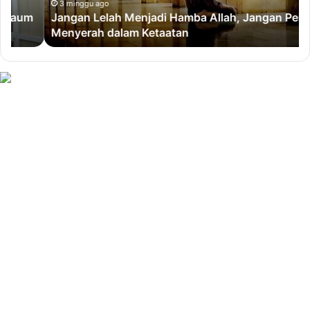
Menyerah
Be
3 minggu ago
Jangan Lelah Menjadi Hamba Allah, Jangan Pernah
dalam
un
Menyerah dalam Ketaatan
Ketaatan
Mu