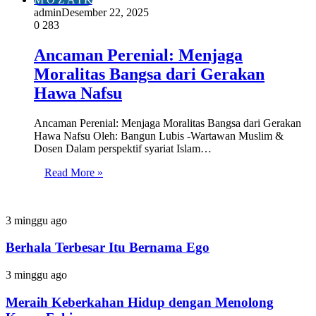
admin
Desember 22, 2025
0
283
Ancaman Perenial: Menjaga
Moralitas Bangsa dari Gerakan
Hawa Nafsu
Ancaman Perenial: Menjaga Moralitas Bangsa dari Gerakan
Hawa Nafsu Oleh: Bangun Lubis -Wartawan Muslim &
Dosen Dalam perspektif syariat Islam…
Read More »
Berhala
3 minggu ago
Terbesar
Itu
Berhala Terbesar Itu Bernama Ego
Bernama
Ego
Meraih
3 minggu ago
Keberkahan
Hidup
Meraih Keberkahan Hidup dengan Menolong
dengan