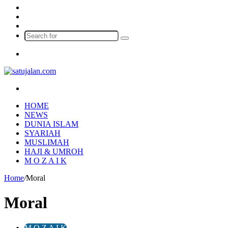
Log
In
Random
Article
Sidebar
Search
for
Menu
Search
for
HOME
NEWS
DUNIA ISLAM
SYARIAH
MUSLIMAH
HAJI & UMROH
M O Z A I K
Home
/
Moral
Moral
M O Z A I K