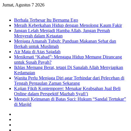
Jumat, Agustus 7 2026
Breaking News
Berhala Terbesar Itu Bernama Ego
Meraih Keberkahan Hidup dengan Menolong Kaum Fakir
Jangan Lelah Menjadi Hamba Allah, Jangan Pernah
Menyerah dalam Ketaatan
Menjaga Amanah Tubuh: Panduan Makanan Sehat dan
Berkah untuk Muslimah
Air Mata di Atas Sajadah
Menikmati “Kabad”: Mengapa Hidup Memang Dirancang
untuk Susah Payah?
Ikhlas Memang Berat, tetapi Di Sanalah Allah Menyiapkan
Kedamaian
Wanita Perlu Menjaga Diri agar Terhindar dari Pelecehan di
Tengah Pergaulan Zaman Sekarang
Kajian Fikih Kontemporer: Menakar Keabsahan Jual Beli
Online dalam Perspektif Mazhab Syafi’i
Menguji Keimanan di Batas Suci: Hukum “Sandal Tertukar”
di Masjid
Facebook
X
YouTube
Instagram