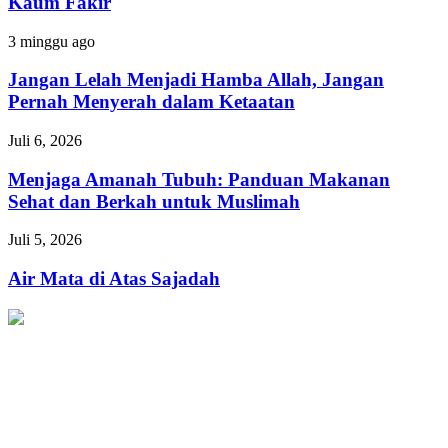
Kaum Fakir
Menolong
Kaum
Jangan
3 minggu ago
Fakir
Lelah
Menjadi
Jangan Lelah Menjadi Hamba Allah, Jangan
Hamba
Pernah Menyerah dalam Ketaatan
Allah,
Jangan
Menjaga
Juli 6, 2026
Pernah
Amanah
Menyerah
Tubuh:
Menjaga Amanah Tubuh: Panduan Makanan
dalam
Panduan
Sehat dan Berkah untuk Muslimah
Ketaatan
Makanan
Sehat
Air
Juli 5, 2026
dan
Mata
Berkah
di
Air Mata di Atas Sajadah
untuk
Atas
Muslimah
Sajadah