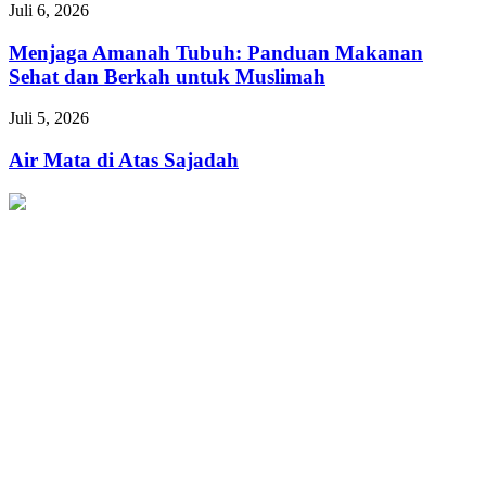
Menjaga
Juli 6, 2026
Pernah
Amanah
Menyerah
Tubuh:
Menjaga Amanah Tubuh: Panduan Makanan
dalam
Panduan
Sehat dan Berkah untuk Muslimah
Ketaatan
Makanan
Sehat
Air
Juli 5, 2026
dan
Mata
Berkah
di
Air Mata di Atas Sajadah
untuk
Atas
Muslimah
Sajadah