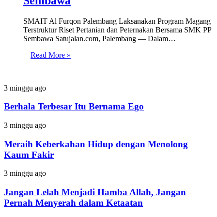
Sembawa
SMAIT Al Furqon Palembang Laksanakan Program Magang
Terstruktur Riset Pertanian dan Peternakan Bersama SMK PP
Sembawa Satujalan.com, Palembang — Dalam…
Read More »
Berhala
3 minggu ago
Terbesar
Itu
Berhala Terbesar Itu Bernama Ego
Bernama
Ego
Meraih
3 minggu ago
Keberkahan
Hidup
Meraih Keberkahan Hidup dengan Menolong
dengan
Kaum Fakir
Menolong
Kaum
Jangan
3 minggu ago
Fakir
Lelah
Menjadi
Jangan Lelah Menjadi Hamba Allah, Jangan
Hamba
Pernah Menyerah dalam Ketaatan
Allah,
Jangan