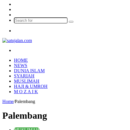
Log
In
Random
Article
Sidebar
Search
for
Menu
Search
for
HOME
NEWS
DUNIA ISLAM
SYARIAH
MUSLIMAH
HAJI & UMROH
M O Z A I K
Home
/
Palembang
Palembang
MUSLIMAH