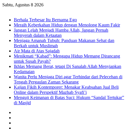
Sabtu, Agustus 8 2026
Breaking News
Berhala Terbesar Itu Bernama Ego
Meraih Keberkahan Hidup dengan Menolong Kaum Fakir
Jangan Lelah Menjadi Hamba Allah, Jangan Pernah
Menyerah dalam Ketaatan
Menjaga Amanah Tubuh: Panduan Makanan Sehat dan
Berkah untuk Muslimah
Air Mata di Atas Sajadah
Menikmati “Kabad”: Mengapa Hidup Memang Dirancang
untuk Susah Payah?
Ikhlas Memang Berat, tetapi Di Sanalah Allah Menyiapkan
Kedamaian
Wanita Perlu Menjaga Diri agar Terhindar dari Pelecehan di
Tengah Pergaulan Zaman Sekarang
Kajian Fikih Kontemporer: Menakar Keabsahan Jual Beli
Online dalam Perspektif Mazhab Syafi’i
Menguji Keimanan di Batas Suci: Hukum “Sandal Tertukar”
di Masjid
Facebook
X
YouTube
Instagram