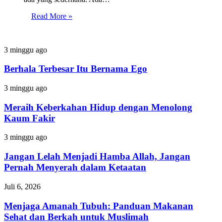
Read More »
Berhala
3 minggu ago
Terbesar
Itu
Berhala Terbesar Itu Bernama Ego
Bernama
Ego
Meraih
3 minggu ago
Keberkahan
Hidup
Meraih Keberkahan Hidup dengan Menolong
dengan
Kaum Fakir
Menolong
Kaum
Jangan
3 minggu ago
Fakir
Lelah
Menjadi
Jangan Lelah Menjadi Hamba Allah, Jangan
Hamba
Pernah Menyerah dalam Ketaatan
Allah,
Jangan
Menjaga
Juli 6, 2026
Pernah
Amanah
Menyerah
Tubuh:
Menjaga Amanah Tubuh: Panduan Makanan
dalam
Panduan
Sehat dan Berkah untuk Muslimah
Ketaatan
Makanan