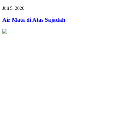
Sehat
Air
Juli 5, 2026
dan
Mata
Berkah
di
Air Mata di Atas Sajadah
untuk
Atas
Muslimah
Sajadah