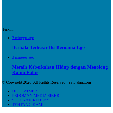
Terkini
3 minggu ago
Berhala Terbesar Itu Bernama Ego
3 minggu ago
Meraih Keberkahan Hidup dengan Menolong
Kaum Fakir
© Copyright 2026, All Rights Reserved | satujalan.com
DISCLAIMER
PEDOMAN MEDIA SIBER
SUSUNAN REDAKSI
TENTANG KAMI
Back