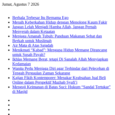
Jumat, Agustus 7 2026
Breaking News
Berhala Terbesar Itu Bernama Ego
Meraih Keberkahan Hidup dengan Menolong Kaum Fakir
Jangan Lelah Menjadi Hamba Allah, Jangan Pernah
Menyerah dalam Ketaatan
Menjaga Amanah Tubuh: Panduan Makanan Sehat dan
Berkah untuk Muslimah
Air Mata di Atas Sajadah
Menikmati “Kabad”: Mengapa Hidup Memang Dirancang
untuk Susah Payah?
Ikhlas Memang Berat, tetapi Di Sanalah Allah Menyiapkan
Kedamaian
Wanita Perlu Menjaga Diri agar Terhindar dari Pelecehan di
Tengah Pergaulan Zaman Sekarang
Kajian Fikih Kontemporer: Menakar Keabsahan Jual Beli
Online dalam Perspektif Mazhab Syafi’i
Menguji Keimanan di Batas Suci: Hukum “Sandal Tertukar”
di Masjid
Facebook
X
YouTube
Instagram