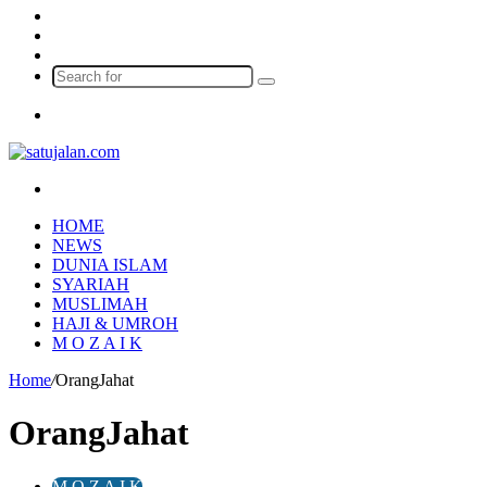
Log
In
Random
Article
Sidebar
Search
for
Menu
Search
for
HOME
NEWS
DUNIA ISLAM
SYARIAH
MUSLIMAH
HAJI & UMROH
M O Z A I K
Home
/
OrangJahat
OrangJahat
M O Z A I K