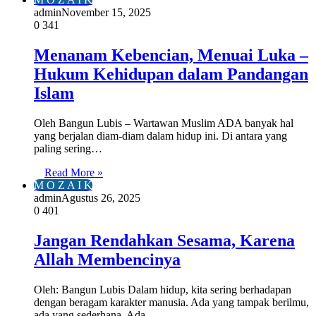
admin
November 15, 2025
0
341
Menanam Kebencian, Menuai Luka –
Hukum Kehidupan dalam Pandangan
Islam
Oleh Bangun Lubis – Wartawan Muslim ADA banyak hal
yang berjalan diam-diam dalam hidup ini. Di antara yang
paling sering…
Read More »
M O Z A I K
admin
Agustus 26, 2025
0
401
Jangan Rendahkan Sesama, Karena
Allah Membencinya
Oleh: Bangun Lubis Dalam hidup, kita sering berhadapan
dengan beragam karakter manusia. Ada yang tampak berilmu,
ada yang sederhana. Ada…