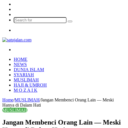
Log
In
Random
Article
Sidebar
Search
for
Menu
Search
for
HOME
NEWS
DUNIA ISLAM
SYARIAH
MUSLIMAH
HAJI & UMROH
M O Z A I K
Home
/
MUSLIMAH
/
Jangan Membenci Orang Lain — Meski
Hanya di Dalam Hati
MUSLIMAH
Jangan Membenci Orang Lain — Meski