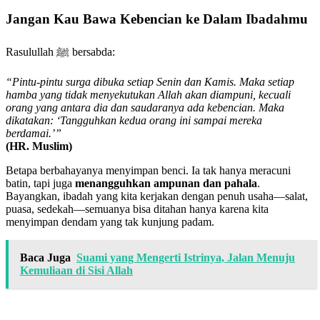
Jangan Kau Bawa Kebencian ke Dalam Ibadahmu
Rasulullah ﷺ bersabda:
“Pintu-pintu surga dibuka setiap Senin dan Kamis. Maka setiap
hamba yang tidak menyekutukan Allah akan diampuni, kecuali
orang yang antara dia dan saudaranya ada kebencian. Maka
dikatakan: ‘Tangguhkan kedua orang ini sampai mereka
berdamai.’”
(HR. Muslim)
Betapa berbahayanya menyimpan benci. Ia tak hanya meracuni
batin, tapi juga
menangguhkan ampunan dan pahala
.
Bayangkan, ibadah yang kita kerjakan dengan penuh usaha—salat,
puasa, sedekah—semuanya bisa ditahan hanya karena kita
menyimpan dendam yang tak kunjung padam.
Baca Juga
Suami yang Mengerti Istrinya, Jalan Menuju
Kemuliaan di Sisi Allah