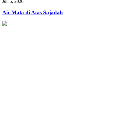
Air
Juli 5, 2026
dan
Mata
Berkah
di
Air Mata di Atas Sajadah
untuk
Atas
Muslimah
Sajadah