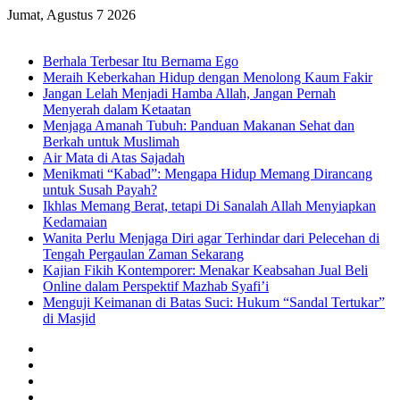
Jumat, Agustus 7 2026
Breaking News
Berhala Terbesar Itu Bernama Ego
Meraih Keberkahan Hidup dengan Menolong Kaum Fakir
Jangan Lelah Menjadi Hamba Allah, Jangan Pernah
Menyerah dalam Ketaatan
Menjaga Amanah Tubuh: Panduan Makanan Sehat dan
Berkah untuk Muslimah
Air Mata di Atas Sajadah
Menikmati “Kabad”: Mengapa Hidup Memang Dirancang
untuk Susah Payah?
Ikhlas Memang Berat, tetapi Di Sanalah Allah Menyiapkan
Kedamaian
Wanita Perlu Menjaga Diri agar Terhindar dari Pelecehan di
Tengah Pergaulan Zaman Sekarang
Kajian Fikih Kontemporer: Menakar Keabsahan Jual Beli
Online dalam Perspektif Mazhab Syafi’i
Menguji Keimanan di Batas Suci: Hukum “Sandal Tertukar”
di Masjid
Facebook
X
YouTube
Instagram