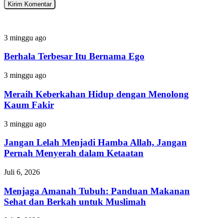
Berhala
3 minggu ago
Terbesar
Itu
Berhala Terbesar Itu Bernama Ego
Bernama
Ego
Meraih
3 minggu ago
Keberkahan
Hidup
Meraih Keberkahan Hidup dengan Menolong
dengan
Kaum Fakir
Menolong
Kaum
Jangan
3 minggu ago
Fakir
Lelah
Menjadi
Jangan Lelah Menjadi Hamba Allah, Jangan
Hamba
Pernah Menyerah dalam Ketaatan
Allah,
Jangan
Menjaga
Juli 6, 2026
Pernah
Amanah
Menyerah
Tubuh:
Menjaga Amanah Tubuh: Panduan Makanan
dalam
Panduan
Sehat dan Berkah untuk Muslimah
Ketaatan
Makanan
Sehat