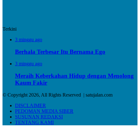
Terkini
3 minggu ago
Berhala Terbesar Itu Bernama Ego
3 minggu ago
Meraih Keberkahan Hidup dengan Menolong
Kaum Fakir
© Copyright 2026, All Rights Reserved | satujalan.com
DISCLAIMER
PEDOMAN MEDIA SIBER
SUSUNAN REDAKSI
TENTANG KAMI
Facebook
X
LinkedIn
Messenger
Messenger
WhatsApp
Telegram
Viber
Back
to