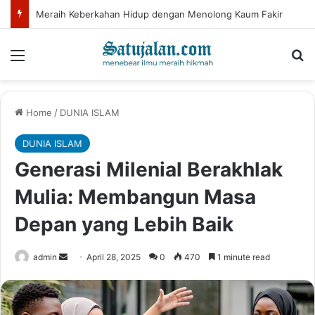
Jangan Lelah Menjadi Hamba Allah, Jangan Pernah Menyerah dalam Ketaatan
Menu
Se
Home
/
DUNIA ISLAM
DUNIA ISLAM
Generasi Milenial Berakhlak
Mulia: Membangun Masa
Depan yang Lebih Baik
Send
admin
April 28, 2025
0
470
1 minute read
an
email