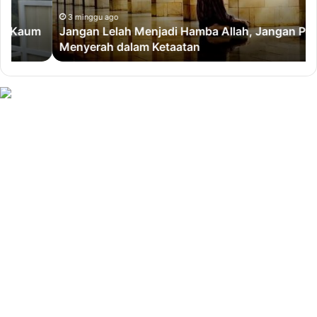
Pernah
da
Menyerah
Be
3 minggu ago
Jangan Lelah Menjadi Hamba Allah, Jangan Pernah
dalam
un
Menyerah dalam Ketaatan
Ketaatan
Mu