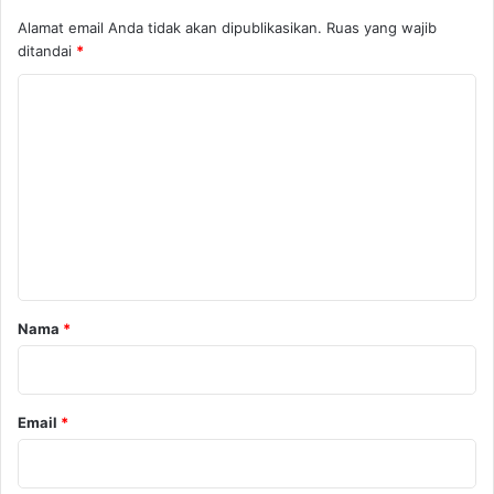
Alamat email Anda tidak akan dipublikasikan.
Ruas yang wajib
ditandai
*
K
o
m
e
n
t
a
r
Nama
*
*
Email
*